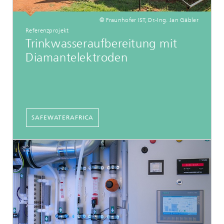
© Fraunhofer IST, Dr.-Ing. Jan Gäbler
Referenzprojekt
Trinkwasseraufbereitung mit
Diamantelektroden
SAFEWATERAFRICA