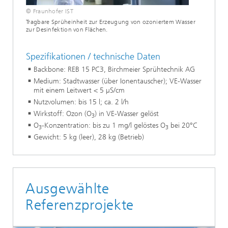
© Fraunhofer IST
Tragbare Sprüheinheit zur Erzeugung von ozoniertem Wasser
zur Desinfektion von Flächen.
Spezifikationen / technische Daten
Backbone: REB 15 PC3, Birchmeier Sprühtechnik AG
Medium: Stadtwasser (über Ionentauscher); VE-Wasser
mit einem Leitwert < 5 µS/cm
Nutzvolumen: bis 15 l; ca. 2 l/h
Wirkstoff: Ozon (O
) in VE-Wasser gelöst
3
O
-Konzentration: bis zu 1 mg/l gelöstes O
bei 20°C
3
3
Gewicht: 5 kg (leer), 28 kg (Betrieb)
Ausgewählte
Referenzprojekte