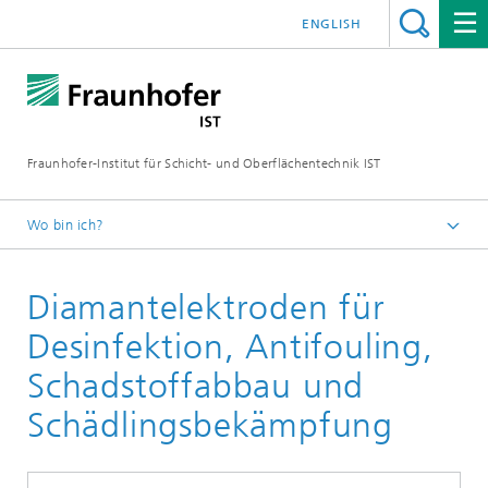
ENGLISH
Fraunhofer-Institut für Schicht- und Oberflächentechnik IST
Wo bin ich?
Schichten und Oberflächen für zukunftsfähige Produkte und
Produktionssysteme
Diamantelektroden für
Kompetenzen
Desinfektion, Antifouling,
Diamantbasierte Systeme
Schadstoffabbau und
Schädlingsbekämpfung