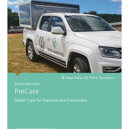
© Fraunhofer IST, Frank Neumann
Referenzprojekt
PreCare
Health Care for Everyone and Everywhere