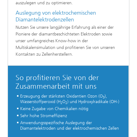
auszulegen und zu optimieren.
Auslegung von elektrochemischen
Diamantelektrodenzellen
Nutzen Sie unsere langjährige Erfahrung als einer der
Pioniere der diamantbeschichteten Elektroden sowie
unser umfangreiches Know-how in der
Multiskalensimulation und profitieren Sie von unseren
Kontakten zu Zellenherstellern.
So profitieren Sie von der
Zusammenarbeit mit uns
Erzeugung der stärksten Oxidantien Ozon (O
),
3
Wasserstoffperoxid (H
O
) und Hydroxylradikale (OH-)
2
2
Keine Zugabe von Chemikalien nötig
Sehr hohe Stromeffizienz
Anwendungsspezifische Auslegung der
Diamantelektroden und der elektrochemischen Zellen