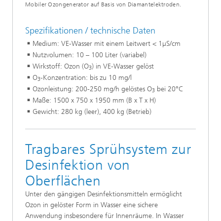
Mobiler Ozongenerator auf Basis von Diamantelektroden.
Spezifikationen / technische Daten
Medium: VE-Wasser mit einem Leitwert < 1µS/cm
Nutzvolumen: 10 – 100 Liter (variabel)
Wirkstoff: Ozon (O
) in VE-Wasser gelöst
3
O
-Konzentration: bis zu 10 mg/l
3
Ozonleistung: 200-250 mg/h gelöstes O
bei 20°C
3
Maße: 1500 x 750 x 1950 mm (B x T x H)
Gewicht: 280 kg (leer), 400 kg (Betrieb)
Tragbares Sprühsystem zur
Desinfektion von
Oberflächen
Unter den gängigen Desinfektionsmitteln ermöglicht
Ozon in gelöster Form in Wasser eine sichere
Anwendung insbesondere für Innenräume. In Wasser