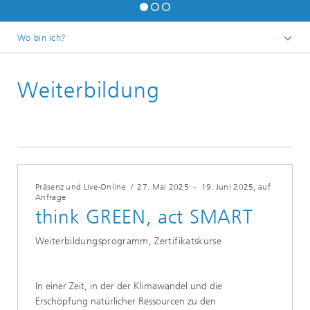
Wo bin ich?
Schichten und Oberflächen für zukunftsfähige Produkte und
Produktionssysteme
Weiterbildung
Veranstaltungen
Präsenz und Live-Online
/
27. Mai 2025
-
19. Juni 2025
, auf
Anfrage
think GREEN, act SMART
Weiterbildungsprogramm, Zertifikatskurse
In einer Zeit, in der der Klimawandel und die
Erschöpfung natürlicher Ressourcen zu den