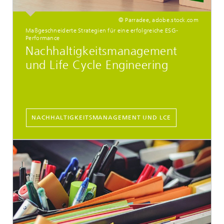
© Parradee, adobe.stock.com
Maßgeschneiderte Strategien für eine erfolgreiche ESG-
Performance
Nachhaltigkeitsmanagement
und Life Cycle Engineering
NACHHALTIGKEITSMANAGEMENT UND LCE