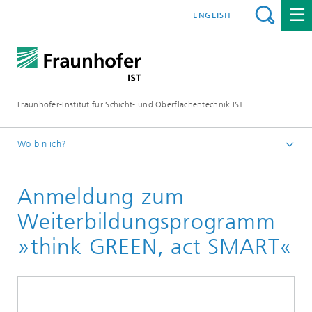
ENGLISH
Fraunhofer-Institut für Schicht- und Oberflächentechnik IST
Wo bin ich?
Schichten und Oberflächen für zukunftsfähige Produkte und
Produktionssysteme
Anmeldung zum
Veranstaltungen
Weiterbildungsprogramm
»think GREEN, act SMART«