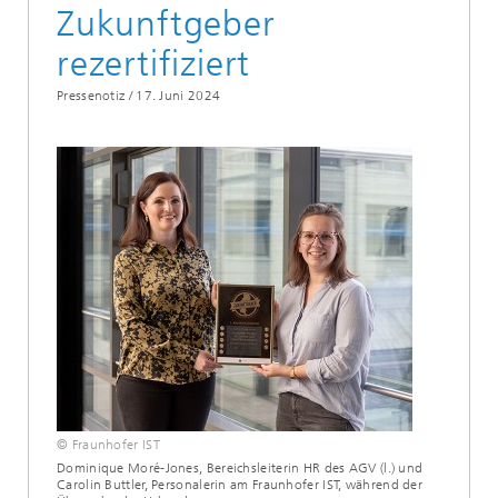
Zukunftgeber
rezertifiziert
Pressenotiz /
17. Juni 2024
© Fraunhofer IST
Dominique Moré-Jones, Bereichsleiterin HR des AGV (l.) und
Carolin Buttler, Personalerin am Fraunhofer IST, während der