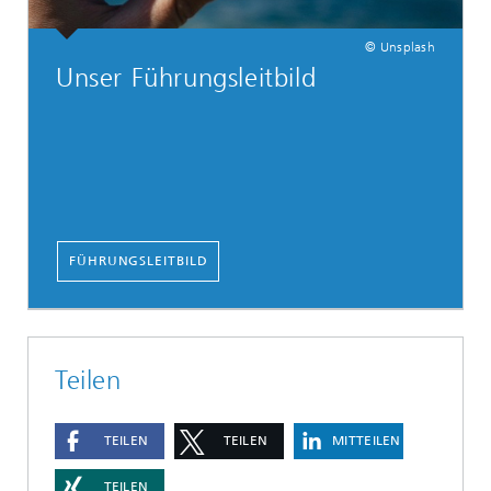
© Unsplash
Unser Führungsleitbild
FÜHRUNGSLEITBILD
Teilen
TEILEN
TEILEN
MITTEILEN
TEILEN