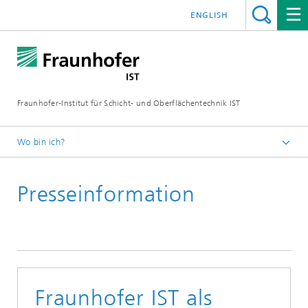
ENGLISH
Fraunhofer-Institut für Schicht- und Oberflächentechnik IST
Wo bin ich?
Schichten und Oberflächen für zukunftsfähige Produkte und
Produktionssysteme
Presseinformation
Presse | Publikationen
Fraunhofer IST als