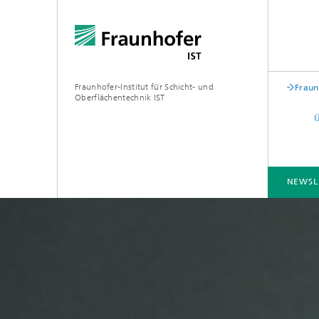
Fraunhofer-Institut für Schicht- und
Fraun
Oberflächentechnik IST
NEWSL
BRANCHENLÖSUNGEN
KOMPETENZEN
TECHNOLOGIEN
ZUSAMMENARBEIT