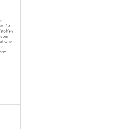
er
en. Sie
fstoffen
Dabei
ptische
ie
orm...