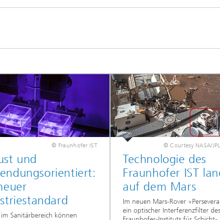
© Fraunhofer IST
© Courtesy NASA/JPL
ust und
Technologie des
ndungsorientiert:
Fraunhofer IST lan
neuer
auf dem Mars
striestandard
Im neuen Mars-Rover »Persevera
ein optischer Interferenzfilter de
im Sanitärbereich können
Fraunhofer-Instituts für Schicht-