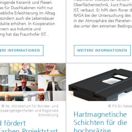
einigende Keramik und Fliesen
Oberflächentechnik, kurz Fraunh
as für Duschkabinen nicht nur
IST, verbaut. Er hilft dem Rover 
hebliche Erleichterung im Alltag
NASA bei der Untersuchung des 
 sondern auch die Lebensdauer
in der Atmosphäre des Planeten 
dukte erhöhen. In Kooperation
das unter den extremen Beding
tnern aus Industrie und
ng hat das Fraunhofer IST...
ERE INFORMATIONEN
WEITERE INFORMATIONEN
© Ns. Ministerium für Bundes- und
© ITK Dr. Kas
ropaangelegenheiten und Regionale
Hartmagnetische
Entwicklung
Schichten für die
 fördert
hochpräzise
fachen Projektstart