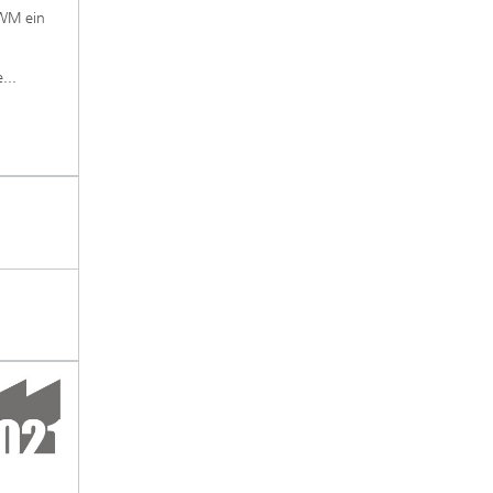
TWM ein
...