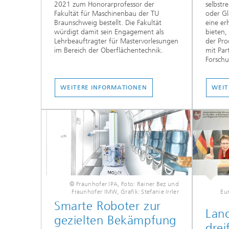
2021 zum Honorarprofessor der
selbstr
Fakultät für Maschinenbau der TU
oder Gl
Braunschweig bestellt. Die Fakultät
eine er
würdigt damit sein Engagement als
bieten,
Lehrbeauftragter für Mastervorlesungen
der Pro
im Bereich der Oberflächentechnik.
mit Par
Forschu
WEITERE INFORMATIONEN
WEIT
© Fraunhofer IPA, Foto: Rainer Bez und
Fraunhofer IMW, Grafik: Stefanie Irrler
Eu
Smarte Roboter zur
Land
gezielten Bekämpfung
drei