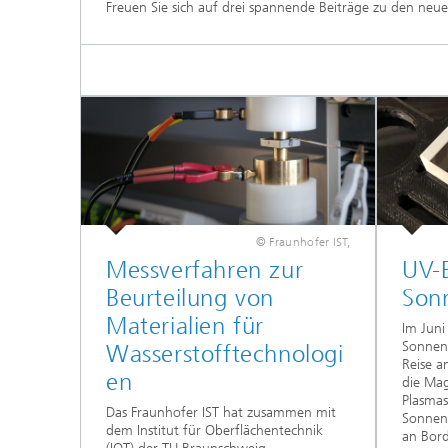
Freuen Sie sich auf drei spannende Beiträge zu den neue
© Fraunhofer IST,
Messverfahren zur
UV-B
Beurteilung von
Son
Materialien für
Im Juni
Sonneno
Wasserstofftechnologi
Reise an
en
die Mag
Plasma
Das Fraunhofer IST hat zusammen mit
Sonnen
dem Institut für Oberflächentechnik
an Bord