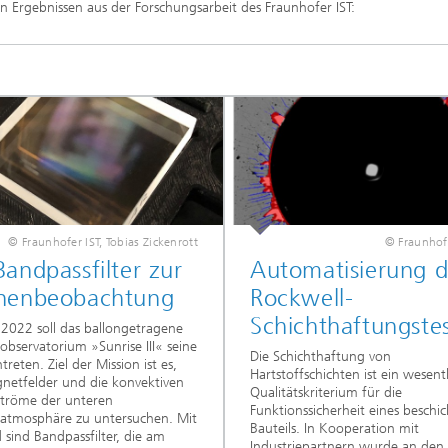
n Ergebnissen aus der Forschungsarbeit des Fraunhofer IST:
© Fraunhofer IST, Tobias Zickenrott
© Fraunho
andpassfilter zur
Automatisierung d
nenbeobachtung
Rockwell-
Schichthaftungstes
 2022 soll das ballongetragene
bservatorium »Sunrise III« seine
Die Schichthaftung von
treten. Ziel der Mission ist es,
Hartstoffschichten ist ein wesent
netfelder und die konvektiven
Qualitätskriterium für die
ströme der unteren
Funktionssicherheit eines beschi
atmosphäre zu untersuchen. Mit
Bauteils. In Kooperation mit
 sind Bandpassfilter, die am
Industriepartnern wurde an den