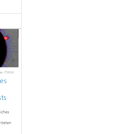
fer ITWM
es
ts
liches
chteten