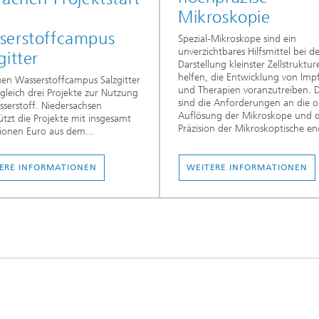
Mikroskopie
serstoffcampus
Spezial-Mikroskope sind ein
unverzichtbares Hilfsmittel bei d
gitter
Darstellung kleinster Zellstruktur
helfen, die Entwicklung von Imp
n Wasserstoffcampus Salzgitter
und Therapien voranzutreiben. 
 gleich drei Projekte zur Nutzung
sind die Anforderungen an die o
serstoff. Niedersachsen
Auflösung der Mikroskope und d
ützt die Projekte mit insgesamt
Präzision der Mikroskoptische en
lionen Euro aus dem...
ERE INFORMATIONEN
WEITERE INFORMATIONEN