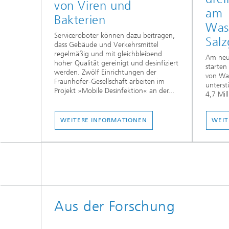
von Viren und
am
Bakterien
Was
Serviceroboter können dazu beitragen,
Salz
dass Gebäude und Verkehrsmittel
regelmäßig und mit gleichbleibend
Am neue
hoher Qualität gereinigt und desinfiziert
starten
werden. Zwölf Einrichtungen der
von Was
Fraunhofer-Gesellschaft arbeiten im
unterst
Projekt »Mobile Desinfektion« an der...
4,7 Mil
WEITERE INFORMATIONEN
WEIT
Aus der Forschung