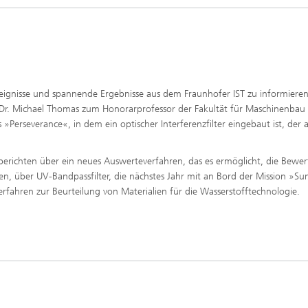
reignisse und spannende Ergebnisse aus dem Fraunhofer IST zu informieren
n Dr. Michael Thomas zum Honorarprofessor der Fakultät für Maschinenbau
erseverance«, in dem ein optischer Interferenzfilter eingebaut ist, der 
r berichten über ein neues Auswerteverfahren, das es ermöglicht, die Bewe
, über UV-Bandpassfilter, die nächstes Jahr mit an Bord der Mission »Sunr
ahren zur Beurteilung von Materialien für die Wasserstofftechnologie.