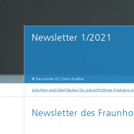
Newsletter 1/2021
© Fraunhofer IST, Timon Dreßler
Schichten und Oberflächen für zukunftsfähige Produkte 
Newsletter des Fraunho