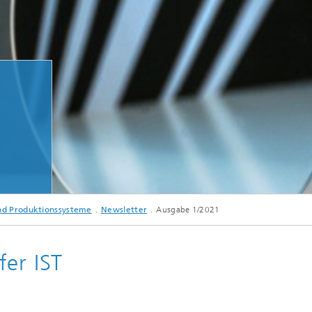
© Fraunhofer IST, Timon Dreßler
und Produktionssysteme
Newsletter
Ausgabe 1/2021
fer IST