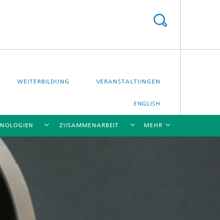
WEITERBILDUNG
VERANSTALTUNGEN
ENGLISH
HNOLOGIEN
ZUSAMMENARBEIT
MEHR
[X]
[X]
[X]
[X]