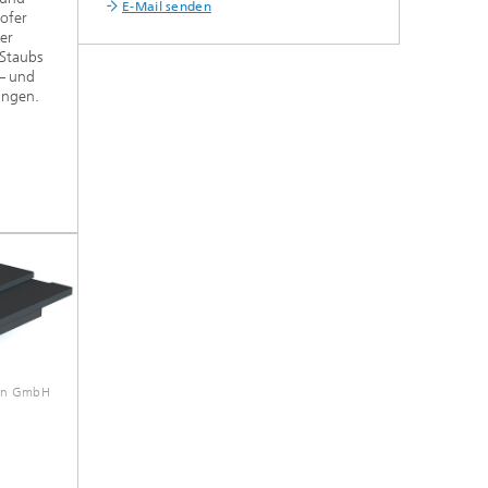
E-Mail senden
ofer
der
Staubs
– und
ungen.
sen GmbH