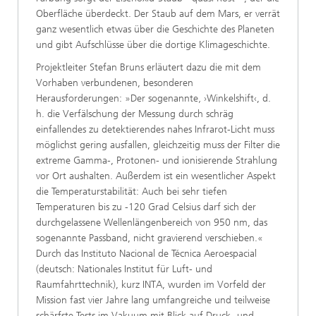
Oberfläche überdeckt. Der Staub auf dem Mars, er verrät
ganz wesentlich etwas über die Geschichte des Planeten
und gibt Aufschlüsse über die dortige Klimageschichte.
Projektleiter Stefan Bruns erläutert dazu die mit dem
Vorhaben verbundenen, besonderen
Herausforderungen: »Der sogenannte‚ ›Winkelshift‹, d.
h. die Verfälschung der Messung durch schräg
einfallendes zu detektierendes nahes Infrarot-Licht muss
möglichst gering ausfallen, gleichzeitig muss der Filter die
extreme Gamma-, Protonen- und ionisierende Strahlung
vor Ort aushalten. Außerdem ist ein wesentlicher Aspekt
die Temperaturstabilität: Auch bei sehr tiefen
Temperaturen bis zu -120 Grad Celsius darf sich der
durchgelassene Wellenlängenbereich von 950 nm, das
sogenannte Passband, nicht gravierend verschieben.«
Durch das Instituto Nacional de Técnica Aeroespacial
(deutsch: Nationales Institut für Luft- und
Raumfahrttechnik), kurz INTA, wurden im Vorfeld der
Mission fast vier Jahre lang umfangreiche und teilweise
schärfste Tests im Vakuum mit Blick auf Druck- und