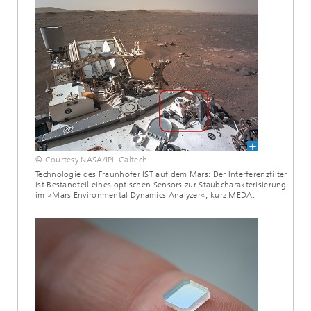
© Courtesy NASA/JPL-Caltech
Technologie des Fraunhofer IST auf dem Mars: Der Interferenzfilter
ist Bestandteil eines optischen Sensors zur Staubcharakterisierung
im »Mars Environmental Dynamics Analyzer«, kurz MEDA.