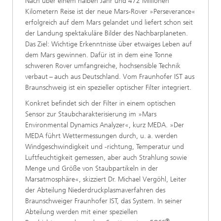
Nach über einem halben Jahr und 472 Millionen
Kilometern Reise ist der neue Mars-Rover »Perseverance«
erfolgreich auf dem Mars gelandet und liefert schon seit
der Landung spektakuläre Bilder des Nachbarplaneten.
Das Ziel: Wichtige Erkenntnisse über etwaiges Leben auf
dem Mars gewinnen. Dafür ist in dem eine Tonne
schweren Rover umfangreiche, hochsensible Technik
verbaut – auch aus Deutschland. Vom Fraunhofer IST aus
Braunschweig ist ein spezieller optischer Filter integriert.
Konkret befindet sich der Filter in einem optischen
Sensor zur Staubcharakterisierung im »Mars
Environmental Dynamics Analyzer«, kurz MEDA. »Der
MEDA führt Wettermessungen durch, u. a. werden
Windgeschwindigkeit und -richtung, Temperatur und
Luftfeuchtigkeit gemessen, aber auch Strahlung sowie
Menge und Größe von Staubpartikeln in der
Marsatmosphäre«, skizziert Dr. Michael Vergöhl, Leiter
der Abteilung Niederdruckplasmaverfahren des
Braunschweiger Fraunhofer IST, das System. In seiner
Abteilung werden mit einer speziellen
®