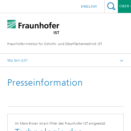
ÜBER
ENGLISH
Fraunhofer-Institut für Schicht- und Oberflächentechnik IST
Wo bin ich?
er Raumfahrt«
Schichten und Oberflächen für zukunftsfähige Produkte und
Produktionssysteme
Presseinformation
Presse | Publikationen
Im Mars-Rover ist ein Filter des Fraunhofer IST eingesetzt