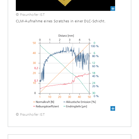
© Fraunhofer IST
CLM-Aufnahme eines Scratches in einer DLC-Schicht.
© Fraunhofer IST