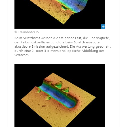
© Fraunhofer IST
Beim Scratchtest werden die steigende Last, die Eindringtiefe,
der Reibungskoeffizient und die beim Scratch erzeugte
akustische Emission aufgezeichnet. Die Auswertung geschieht
durch eine 2- oder 3-dimensional optische Abbildung des
Scratches.