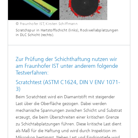
© Fraunhofer IST, Kirsten Schiffmann
Scratchspur in Hartstoffschicht (links), Rockwellabplatzungen
in DLC Schicht (rechts).
Zur Prüfung der Schichthaftung nutzen wir
am Fraunhofer IST unter anderem folgende
Testverfahren:
Scratchtest (ASTM C1624, DIN V ENV 1071-
3)
Beim Scratchtest wird ein Diamantstift mit steigender
Last über die Oberfläche gezogen. Dabei werden
mechanische Spannungen zwischen Schicht und Substrat
erzeugt, die beim Überschreiten einer kritischen Grenze
zu Schichtabplatzungen führen. Diese kritische Last dient
als Maß für die Haftung und wird durch Inspektion im
Mikroskop bestimmt. Neben Last und Eindringtiefe wird