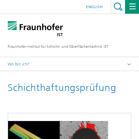
ENGLISH
Fraunhofer-Institut für Schicht- und Oberflächentechnik IST
Wo bin ich?
Schichten und Oberflächen für zukunftsfähige Produkte und
Produktionssysteme
Schichthaftungsprüfung
Kompetenzen
Analytik, Qualitätssicherung, Prüftechnik