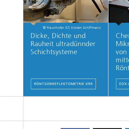
© Fraunhofer IST, Kirsten Schiffmann
Dicke, Dichte und
Che
Rauheit ultradünnder
Mikr
Schichtsysteme
von
mitt
Rön
RÖNTGENREFLEKTOMETRIE XRR
EDX 