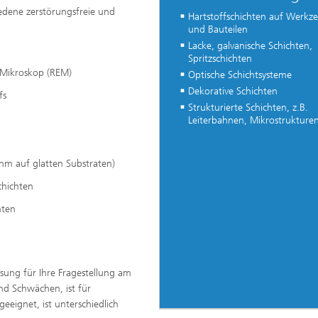
iedene zerstörungsfreie und
Hartstoffschichten auf Werkz
und Bauteilen
Lacke, galvanische Schichten,
Spritzschichten
m Mikroskop (REM)
Optische Schichtsysteme
Dekorative Schichten
fs
Strukturierte Schichten, z.B.
Leiterbahnen, Mikrostrukture
 nm auf glatten Substraten)
chichten
hten
sung für Ihre Fragestellung am
nd Schwächen, ist für
eeignet, ist unterschiedlich