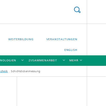
WEITERBILDUNG
VERANSTALTUNGEN
ENGLISH
HNOLOGIEN
ZUSAMMENARBEIT
MEHR
echnik
Schichtdickenmessung
[X]
[X]
[X]
[X]