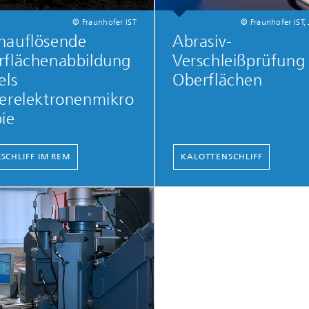
© Fraunhofer IST
© Fraunhofer IST,
hauflösende
Abrasiv-
rflächenabbildung
Verschleißprüfung
els
Oberflächen
erelektronenmikro
ie
SCHLIFF IM REM
KALOTTENSCHLIFF