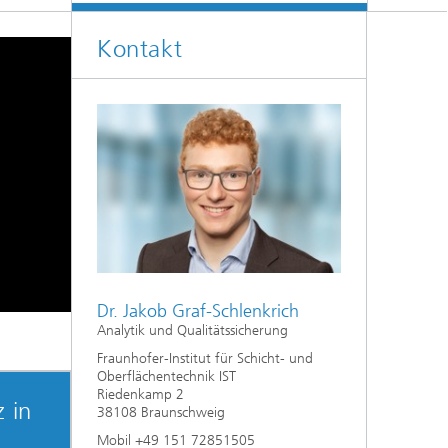
Kontakt
Dr. Jakob Graf-Schlenkrich
Analytik und Qualitätssicherung
Fraunhofer-Institut für Schicht- und
Oberflächentechnik IST
Riedenkamp 2
 in
38108 Braunschweig
Mobil +49 151 72851505