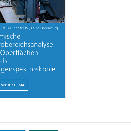
© Fraunhofer IST, Falko Oldenburg
mische
obereichsanalyse
 Oberflächen
els
tgenspektroskopie
/ WDX / EPMA