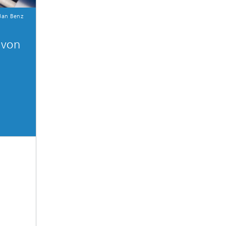
 Jan Benz
 von