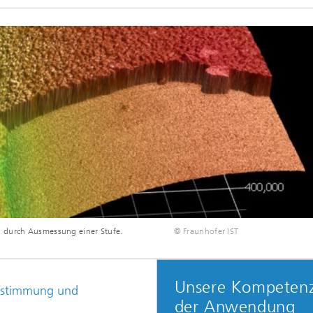
g durch Ausmessung einer Stufe.
© Fraunhofer IST
Unsere Kompetenz
bestimmung und
der Anwendung