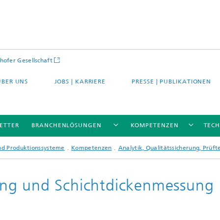
hofer Gesellschaft
ÜBER UNS
JOBS | KARRIERE
PRESSE | PUBLIKATIONEN
ETTER
BRANCHENLÖSUNGEN
KOMPETENZEN
TEC
und Produktionssysteme
Kompetenzen
Analytik, Qualitätssicherung, Prüft
ng und Schichtdickenmessung