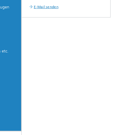
eugen
E-Mail senden
n etc.