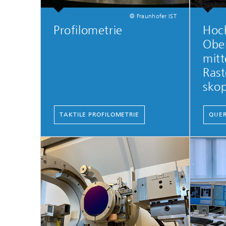
© Fraunhofer IST
Profilometrie
Hoc
Obe
mitt
Rast
skop
TAKTILE PROFILOMETRIE
QUER