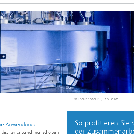
.
© Fraunhofer IST, Jan Benz
So profitieren Sie
sche Anwendungen
der Zusammenarbe
tändischen Unternehmen scheitern