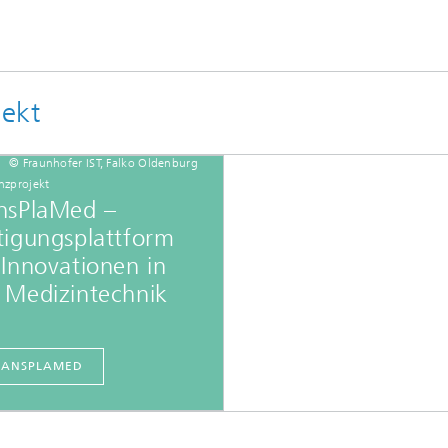
ekt
© Fraunhofer IST, Falko Oldenburg
nzprojekt
nsPlaMed –
tigungsplattform
 Innovationen in
 Medizintechnik
RANSPLAMED