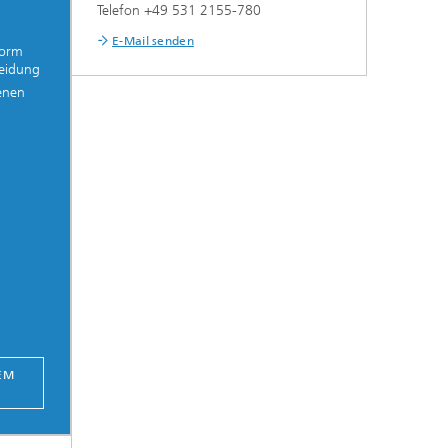
Telefon +49 531 2155-780
E-Mail senden
form
heidung
enen
EM