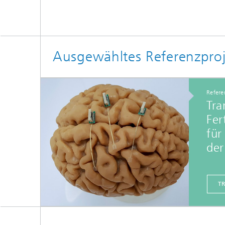
Ausgewähltes Referenzproj
Refere
Tra
Fer
für
der
T