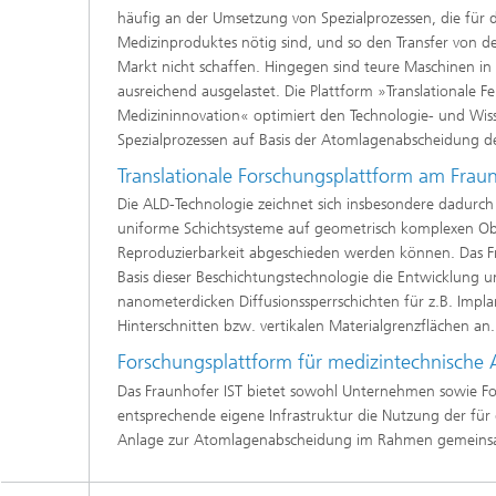
häufig an der Umsetzung von Spezialprozessen, die für d
Medizinproduktes nötig sind, und so den Transfer von 
Markt nicht schaffen. Hingegen sind teure Maschinen in 
ausreichend ausgelastet. Die Plattform »Translationale F
Medizininnovation« optimiert den Technologie- und Wiss
Spezialprozessen auf Basis der Atomlagenabscheidung de
Translationale Forschungsplattform am Fraun
Die ALD-Technologie zeichnet sich insbesondere dadurc
uniforme Schichtsysteme auf geometrisch komplexen Obe
Reproduzierbarkeit abgeschieden werden können. Das Fr
Basis dieser Beschichtungstechnologie die Entwicklung 
nanometerdicken Diffusionssperrschichten für z.B. Impla
Hinterschnitten bzw. vertikalen Materialgrenzflächen an
Forschungsplattform für medizintechnisch
Das Fraunhofer IST bietet sowohl Unternehmen sowie F
entsprechende eigene Infrastruktur die Nutzung der für d
Anlage zur Atomlagenabscheidung im Rahmen gemeinsa