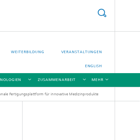
WEITERBILDUNG
VERANSTALTUNGEN
ENGLISH
HNOLOGIEN
ZUSAMMENARBEIT
MEHR
ionale Fertigungsplattform für innovative Medizinprodukte
[X]
[X]
[X]
[X]