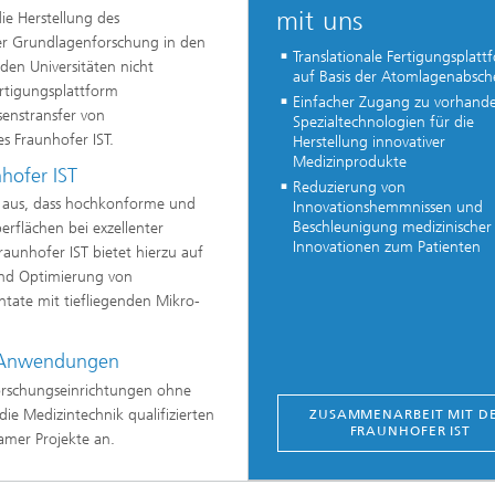
mit uns
ie Herstellung des
der Grundlagenforschung in den
Translationale Fertigungsplatt
den Universitäten nicht
auf Basis der Atomlagenabsc
ertigungsplattform
Einfacher Zugang zu vorhand
enstransfer von
Spezialtechnologien für die
s Fraunhofer IST.
Herstellung innovativer
Medizinprodukte
hofer IST
Reduzierung von
h aus, dass hochkonforme und
Innovationshemmnissen und
Beschleunigung medizinischer
rflächen bei exzellenter
Innovationen zum Patienten
aunhofer IST bietet hierzu auf
und Optimierung von
ntate mit tiefliegenden Mikro-
.
e Anwendungen
orschungseinrichtungen ohne
ie Medizintechnik qualifizierten
ZUSAMMENARBEIT MIT D
FRAUNHOFER IST
mer Projekte an.