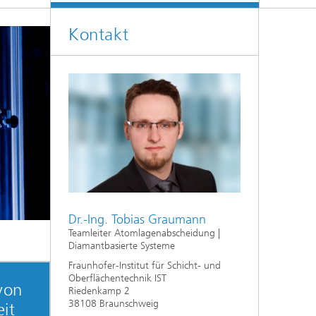
Kontakt
Dr.-Ing. Tobias Graumann
Teamleiter Atomlagenabscheidung |
Diamantbasierte Systeme
Fraunhofer-Institut für Schicht- und
Oberflächentechnik IST
 von
Riedenkamp 2
38108 Braunschweig
it