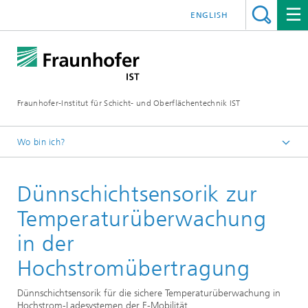
ENGLISH
Fraunhofer-Institut für Schicht- und Oberflächentechnik IST
Wo bin ich?
Schichten und Oberflächen für zukunftsfähige Produkte und
Produktionssysteme
Dünnschichtsensorik zur
Referenzprojekte
Temperaturüberwachung
in der
Hochstromübertragung
Dünnschichtsensorik für die sichere Temperaturüberwachung in
Hochstrom-Ladesystemen der E-Mobilität