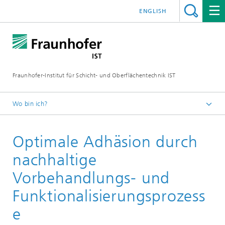
ENGLISH
Fraunhofer-Institut für Schicht- und Oberflächentechnik IST
Wo bin ich?
Schichten und Oberflächen für zukunftsfähige Produkte und
Produktionssysteme
Optimale Adhäsion durch
Kompetenzen
nachhaltige
Zirkuläre Produkte und Prozesse
Vorbehandlungs- und
Funktionalisierungsprozess
e