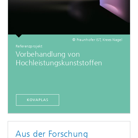
© Fraunhofer IST, Krees Nagel
Referenzprojekt
Vorbehandlung von
Hochleistungskunststoffen
KOVAPLAS
Aus der Forschung