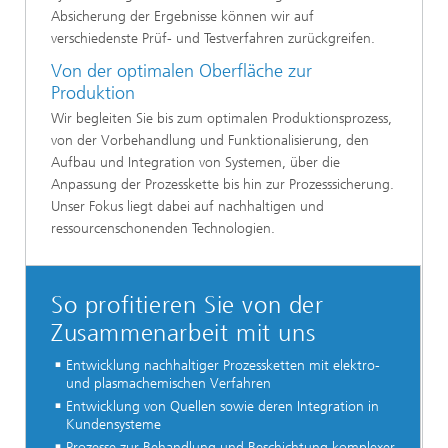
Absicherung der Ergebnisse können wir auf
verschiedenste Prüf- und Testverfahren zurückgreifen.
Von der optimalen Oberfläche zur
Produktion
Wir begleiten Sie bis zum optimalen Produktionsprozess,
von der Vorbehandlung und Funktionalisierung, den
Aufbau und Integration von Systemen, über die
Anpassung der Prozesskette bis hin zur Prozesssicherung.
Unser Fokus liegt dabei auf nachhaltigen und
ressourcenschonenden Technologien.
So profitieren Sie von der
Zusammenarbeit mit uns
Entwicklung nachhaltiger Prozessketten mit elektro-
und plasmachemischen Verfahren
Entwicklung von Quellen sowie deren Integration in
Kundensysteme
Prozesse zur Behandlung und Beschichtung komplexer