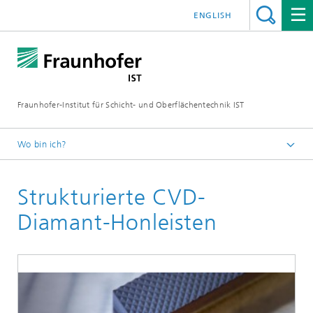
ENGLISH
Fraunhofer-Institut für Schicht- und Oberflächentechnik IST
Wo bin ich?
Schichten und Oberflächen für zukunftsfähige Produkte und
Produktionssysteme
Strukturierte CVD-
Kompetenzen
Diamant-Honleisten
Diamantbasierte Systeme
Nachhaltige Bauteil- und Werkzeugbeschichtung