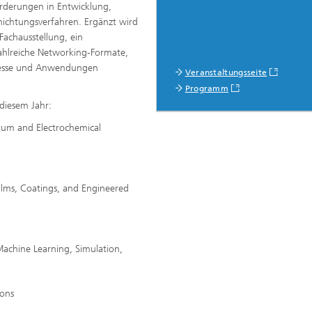
orderungen in Entwicklung,
ichtungsverfahren. Ergänzt wird
achausstellung, ein
ahlreiche Networking-Formate,
ozesse und Anwendungen
Veranstaltungsseite
Programm
diesem Jahr:
uum and Electrochemical
 Films, Coatings, and Engineered
 Machine Learning, Simulation,
ions