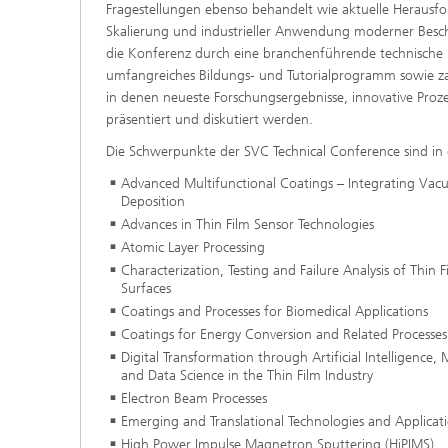
Fragestellungen ebenso behandelt wie aktuelle Herausf
Skalierung und industrieller Anwendung moderner Besch
die Konferenz durch eine branchenführende technische F
umfangreiches Bildungs- und Tutorialprogramm sowie z
in denen neueste Forschungsergebnisse, innovative Pr
präsentiert und diskutiert werden.
Die Schwerpunkte der SVC Technical Conference sind in 
Advanced Multifunctional Coatings – Integrating Vac
Deposition
Advances in Thin Film Sensor Technologies
Atomic Layer Processing
Characterization, Testing and Failure Analysis of Thin
Surfaces
Coatings and Processes for Biomedical Applications
Coatings for Energy Conversion and Related Processes
Digital Transformation through Artificial Intelligence,
and Data Science in the Thin Film Industry
Electron Beam Processes
Emerging and Translational Technologies and Applicat
High Power Impulse Magnetron Sputtering (HiPIMS)