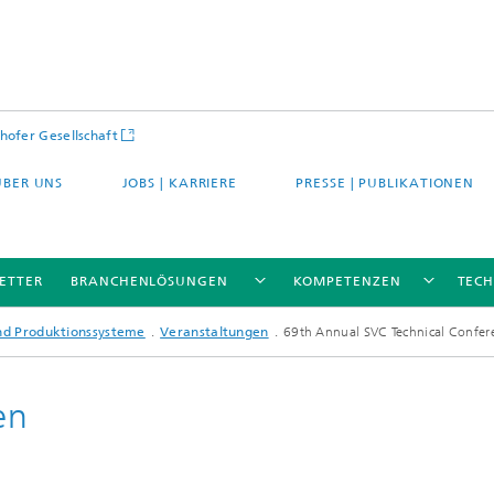
hofer Gesellschaft
ÜBER UNS
JOBS | KARRIERE
PRESSE | PUBLIKATIONEN
ETTER
BRANCHENLÖSUNGEN
KOMPETENZEN
TEC
und Produktionssysteme
Veranstaltungen
69th Annual SVC Technical Confer
en