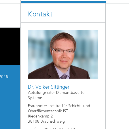
Kontakt
2026:
Dr. Volker Sittinger
Abteilungsleiter Diamantbasierte
Systeme
Fraunhofer-Institut für Schicht- und
Oberflächentechnik IST
Riedenkamp 2
38108 Braunschweig