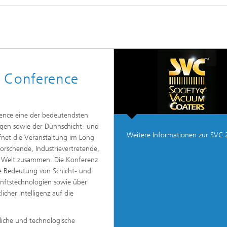
l Conference
rence eine der bedeutendsten
ngen sowie der Dünnschicht- und
Weitere Informationen zur SVC 
fnet die Veranstaltung im Long
orschende, Industrievertretende,
r Welt zusammen. Die Konferenz
ie Bedeutung von Schicht- und
nftstechnologien sowie über
cher Intelligenz auf die
liche und technologische