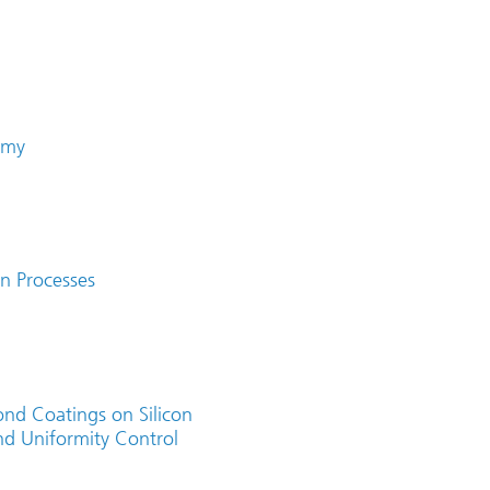
omy
on Processes
nd Coatings on Silicon
nd Uniformity Control