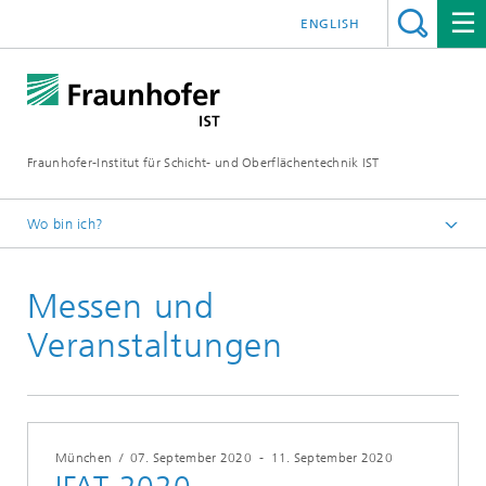
ENGLISH
Fraunhofer-Institut für Schicht- und Oberflächentechnik IST
Wo bin ich?
Schichten und Oberflächen für zukunftsfähige Produkte und
Produktionssysteme
Messen und
Veranstaltungen
Veranstaltungen
München
/
07. September 2020
-
11. September 2020