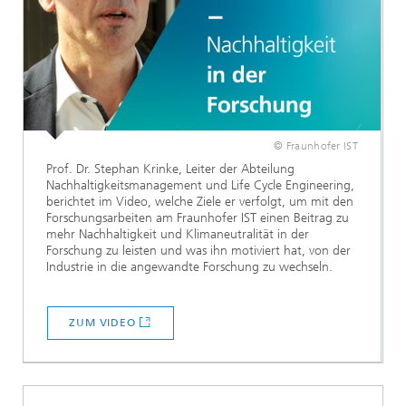
© Fraunhofer IST
Prof. Dr. Stephan Krinke, Leiter der Abteilung
Nachhaltigkeitsmanagement und Life Cycle Engineering,
berichtet im Video, welche Ziele er verfolgt, um mit den
Forschungsarbeiten am Fraunhofer IST einen Beitrag zu
mehr Nachhaltigkeit und Klimaneutralität in der
Forschung zu leisten und was ihn motiviert hat, von der
Industrie in die angewandte Forschung zu wechseln.
ZUM VIDEO