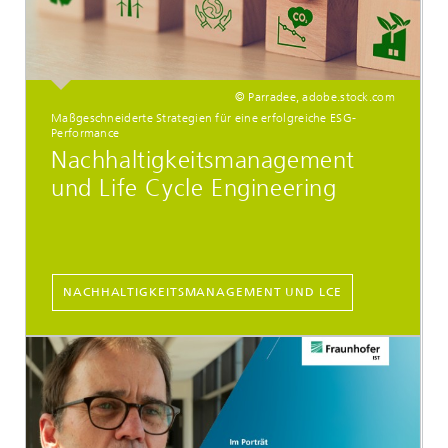
© Parradee, adobe.stock.com
Maßgeschneiderte Strategien für eine erfolgreiche ESG-
Performance
Nachhaltigkeitsmanagement
und Life Cycle Engineering
NACHHALTIGKEITSMANAGEMENT UND LCE