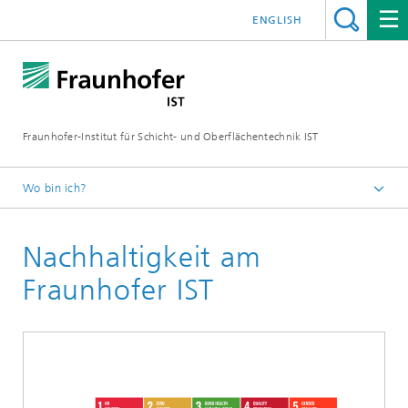
ENGLISH
Fraunhofer-Institut für Schicht- und Oberflächentechnik IST
Wo bin ich?
Schichten und Oberflächen für zukunftsfähige Produkte und
Produktionssysteme
Nachhaltigkeit am
Über uns
Fraunhofer IST