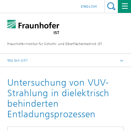
ENGLISH
Fraunhofer-Institut für Schicht- und Oberflächentechnik IST
Wo bin ich?
Schichten und Oberflächen für zukunftsfähige Produkte und
Produktionssysteme
Untersuchung von VUV-
Technologien
Strahlung in dielektrisch
Atmosphärendruck-Plasmaverfahren
behinderten
Plasmapolymerisation
Entladungsprozessen