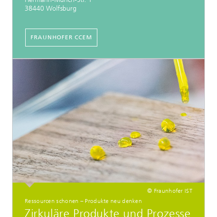
38440 Wolfsburg
FRAUNHOFER CCEM
© Fraunhofer IST
Ressourcen schonen – Produkte neu denken
Zirkuläre Produkte und Prozesse