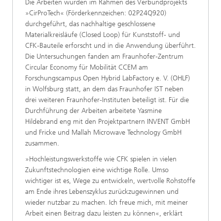
Die Arbeiten wurden im Rahmen des Verbundprojekts
»CirProTech« (Förderkennzeichen: 02P24Q920)
durchgeführt, das nachhaltige geschlossene
Materialkreisläufe (Closed Loop) für Kunststoff- und
CFK-Bauteile erforscht und in die Anwendung überführt.
Die Untersuchungen fanden am Fraunhofer-Zentrum
Circular Economy für Mobilität CCEM am
Forschungscampus Open Hybrid LabFactory e. V. (OHLF)
in Wolfsburg statt, an dem das Fraunhofer IST neben
drei weiteren Fraunhofer-Instituten beteiligt ist. Für die
Durchführung der Arbeiten arbeitete Yasmine
Hildebrand eng mit den Projektpartnern INVENT GmbH
und Fricke und Mallah Microwave Technology GmbH
zusammen.
»Hochleistungswerkstoffe wie CFK spielen in vielen
Zukunftstechnologien eine wichtige Rolle. Umso
wichtiger ist es, Wege zu entwickeln, wertvolle Rohstoffe
am Ende ihres Lebenszyklus zurückzugewinnen und
wieder nutzbar zu machen. Ich freue mich, mit meiner
Arbeit einen Beitrag dazu leisten zu können«, erklärt