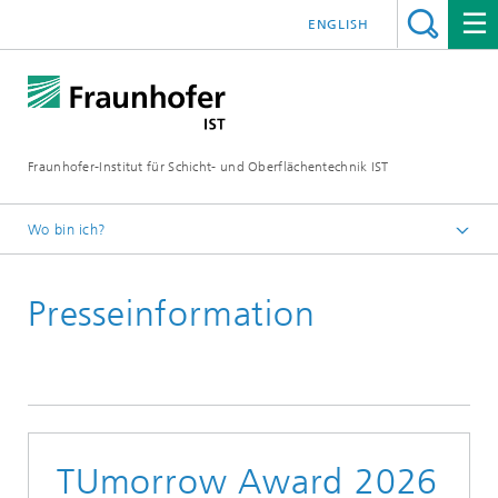
ENGLISH
Fraunhofer-Institut für Schicht- und Oberflächentechnik IST
Wo bin ich?
Schichten und Oberflächen für zukunftsfähige Produkte und
Produktionssysteme
Presseinformation
Presse | Publikationen
TUmorrow Award 2026