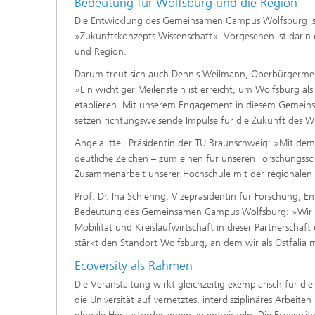
Bedeutung für Wolfsburg und die Region
Die Entwicklung des Gemeinsamen Campus Wolfsburg ist e
»Zukunftskonzepts Wissenschaft«. Vorgesehen ist darin d
und Region.
Darum freut sich auch Dennis Weilmann, Oberbürgermei
»Ein wichtiger Meilenstein ist erreicht, um Wolfsburg a
etablieren. Mit unserem Engagement in diesem Gemeinsc
setzen richtungsweisende Impulse für die Zukunft des W
Angela Ittel, Präsidentin der TU Braunschweig: »Mit de
deutliche Zeichen – zum einen für unseren Forschungss
Zusammenarbeit unserer Hochschule mit der regionalen 
Prof. Dr. Ina Schiering, Vizepräsidentin für Forschung, 
Bedeutung des Gemeinsamen Campus Wolfsburg: »Wir fr
Mobilität und Kreislaufwirtschaft in dieser Partnerschaf
stärkt den Standort Wolfsburg, an dem wir als Ostfalia 
Ecoversity als Rahmen
Die Veranstaltung wirkt gleichzeitig exemplarisch für d
die Universität auf vernetztes, interdisziplinäres Arbei