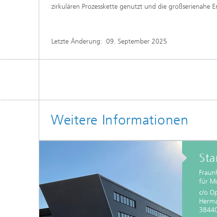
zirkulären Prozesskette genutzt und die großserienahe 
Letzte Änderung:
09. September 2025
Weitere Informationen
Sta
Fraun
für M
c/o O
Herma
38440