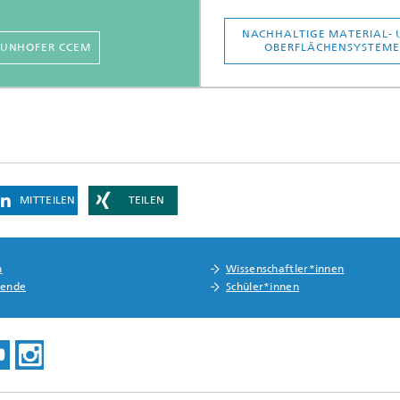
NACHHALTIGE MATERIAL-
AUNHOFER CCEM
OBERFLÄCHENSYSTEME
MITTEILEN
TEILEN
n
Wissenschaftler*innen
rende
Schüler*innen