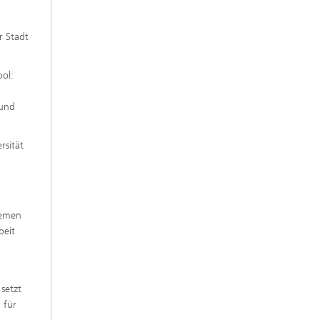
r Stadt
ol:
 und
rsität
hemen
beit
setzt
 für