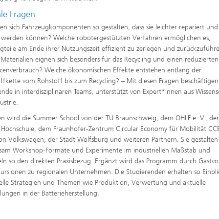
ale Fragen
sen sich Fahrzeugkomponenten so gestalten, dass sie leichter repariert und
t werden können? Welche robotergestützten Verfahren ermöglichen es,
gteile am Ende ihrer Nutzungszeit effizient zu zerlegen und zurückzuführ
Materialien eignen sich besonders für das Recycling und einen reduzierten
cenverbrauch? Welche ökonomischen Effekte entstehen entlang der
ffkette vom Rohstoff bis zum Recycling? – Mit diesen Fragen beschäftigen
ende in interdisziplinären Teams, unterstützt von Expert*innen aus Wissens
ustrie.
n wird die Summer School von der TU Braunschweig, dem OHLF e. V., de
a Hochschule, dem Fraunhofer-Zentrum Circular Economy für Mobilität C
on Volkswagen, der Stadt Wolfsburg und weiteren Partnern. Sie gestalten
sam Workshop-Formate und Experimente im industriellen Maßstab und
eln so den direkten Praxisbezug. Ergänzt wird das Programm durch Gastvo
ursionen zu regionalen Unternehmen. Die Studierenden erhalten so Einbli
ielle Strategien und Themen wie Produktion, Verwertung und aktuelle
lungen in der Batterieherstellung.