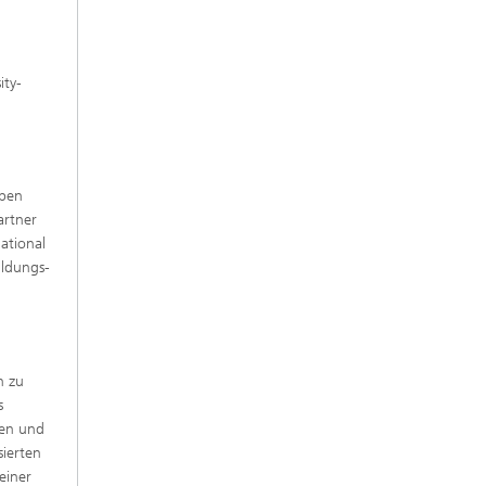
ity-
Open
artner
ational
ildungs-
n zu
s
ken und
sierten
einer