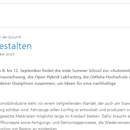
n der Zukunft
estalten
ber 2025
. bis 12. September findet die erste Summer School zur »Automot
t Braunschweig, die Open Hybrid LabFactory, die Ostfalia Hochschule
dener Disziplinen zusammen, um Ideen für eine nachhaltige
omobilindustrie steht vor einem tiefgreifenden Wandel, der auch am Stan
rg sichtbar wird: Fahrzeuge sollen künftig so entwickelt und produziert 
ngesetzte Materialien möglichst lange im Kreislauf bleiben. Dafür braucht 
ffkonzepte sowie Fertigungs- und Demontageprozesse, die Wiederverwe
ycling von Beginn an mitdenken.