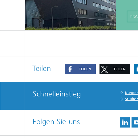
FR
Teilen
TEILEN
TEILEN
Schnelleinstieg
Kunde
Studie
Folgen Sie uns