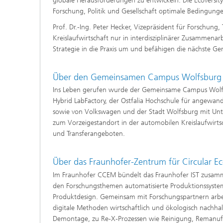
globale Herausforderungen zu entwickeln. Die Ecoversity 
Forschung, Politik und Gesellschaft optimale Bedingungen
Prof. Dr.-Ing. Peter Hecker, Vizepräsident für Forschu
Kreislaufwirtschaft nur in interdisziplinärer Zusammen
Strategie in die Praxis um und befähigen die nächste Ge
Über den Gemeinsamen Campus Wolfsburg
Ins Leben gerufen wurde der Gemeinsame Campus Wolfs
Hybrid LabFactory, der Ostfalia Hochschule für angewand
sowie von Volkswagen und der Stadt Wolfsburg mit Unte
zum Vorzeigestandort in der automobilen Kreislaufwirts
und Transferangeboten.
Über das Fraunhofer-Zentrum für Circular 
Im Fraunhofer CCEM bündelt das Fraunhofer IST zusam
den Forschungsthemen automatisierte Produktionssystem
Produktdesign. Gemeinsam mit Forschungspartnern arbei
digitale Methoden wirtschaftlich und ökologisch nachha
Demontage, zu Re-X-Prozessen wie Reinigung, Remanufa