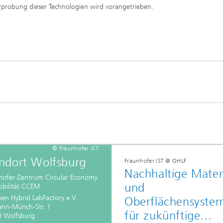
Erprobung dieser Technologien wird vorangetrieben.
© Fraunhofer IST
ndort Wolfsburg
Fraunhofer IST @ OHLF
Nachhaltige Materi
hofer-Zentrum Circular Economy
und
obilität CCEM
pen Hybrid LabFactory e.V.
Oberflächensyste
nn-Münch-Str. 1
für zukünftige...
 Wolfsburg