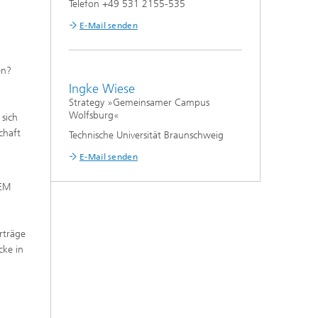
Telefon +49 531 2155-535
E-Mail senden
en?
Ingke Wiese
Strategy »Gemeinsamer Campus
Wolfsburg«
 sich
chaft
Technische Universität Braunschweig
E-Mail senden
r
CEM
rträge
cke in