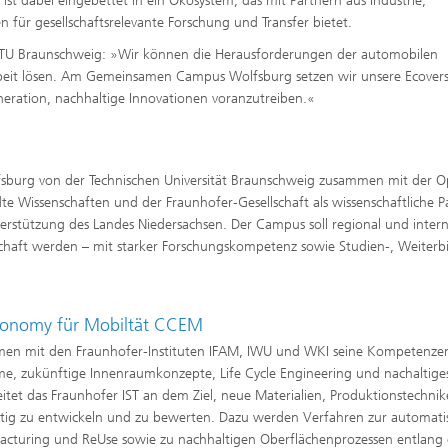
ist dabei eingebettet in ein Ökosystem, das mit Partnern aus Industrie,
 für gesellschaftsrelevante Forschung und Transfer bietet.
ng, TU Braunschweig: »Wir können die Herausforderungen der automobilen
arbeit lösen. Am Gemeinsamen Campus Wolfsburg setzen wir unsere Ecovers
neration, nachhaltige Innovationen voranzutreiben.«
burg von der Technischen Universität Braunschweig zusammen mit der 
te Wissenschaften und der Fraunhofer-Gesellschaft als wissenschaftliche P
rstützung des Landes Niedersachsen. Der Campus soll regional und intern
chaft werden – mit starker Forschungskompetenz sowie Studien-, Weiterb
Economy für Mobiltät CCEM
men mit den Fraunhofer-Instituten IFAM, IWU und WKI seine Kompetenze
e, zukünftige Innenraumkonzepte, Life Cycle Engineering und nachaltige
tet das Fraunhofer IST an dem Ziel, neue Materialien, Produktionstechni
ltig zu entwickeln und zu bewerten. Dazu werden Verfahren zur automati
cturing und ReUse sowie zu nachhaltigen Oberflächenprozessen entlang 