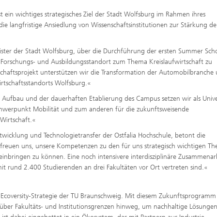
in wichtiges strategisches Ziel der Stadt Wolfsburg im Rahmen ihres
ie langfristige Ansiedlung von Wissenschaftsinstitutionen zur Stärkung de
ster der Stadt Wolfsburg, über die Durchführung der ersten Summer Scho
ls Forschungs- und Ausbildungsstandort zum Thema Kreislaufwirtschaft zu
haftsprojekt unterstützen wir die Transformation der Automobilbranche
irtschaftsstandorts Wolfsburg.«
m Aufbau und der dauerhaften Etablierung des Campus setzen wir als Unive
chwerpunkt Mobilität und zum anderen für die zukunftsweisende
Wirtschaft.«
Entwicklung und Technologietransfer der Ostfalia Hochschule, betont die
euen uns, unsere Kompetenzen zu den für uns strategisch wichtigen T
t einbringen zu können. Eine noch intensivere interdisziplinäre Zusammenar
mit rund 2.400 Studierenden an drei Fakultäten vor Ort vertreten sind.«
ie Ecoversity-Strategie der TU Braunschweig. Mit diesem Zukunftsprogramm 
ten über Fakultäts- und Institutionsgrenzen hinweg, um nachhaltige Lösungen