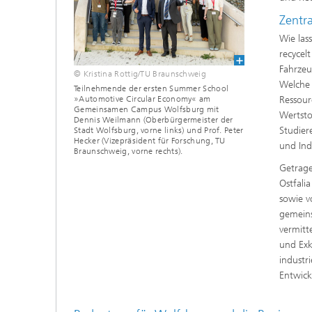
Zentr
Wie las
recycel
Fahrzeu
© Kristina Rottig/TU Braunschweig
Welche 
Teilnehmende der ersten Summer School
Ressour
»Automotive Circular Economy« am
Gemeinsamen Campus Wolfsburg mit
Wertsto
Dennis Weilmann (Oberbürgermeister der
Studier
Stadt Wolfsburg, vorne links) und Prof. Peter
Hecker (Vizepräsident für Forschung, TU
und Ind
Braunschweig, vorne rechts).
Getrage
Ostfali
sowie v
gemein
vermitt
und Exk
industr
Entwick