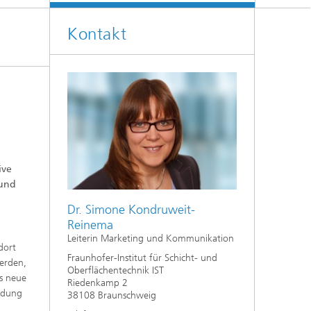
Kontakt
ive
 und
Dr. Simone Kondruweit-
Reinema
Leiterin Marketing und Kommunikation
dort
Fraunhofer-Institut für Schicht- und
werden,
Oberflächentechnik IST
es neue
Riedenkamp 2
ndung
38108 Braunschweig