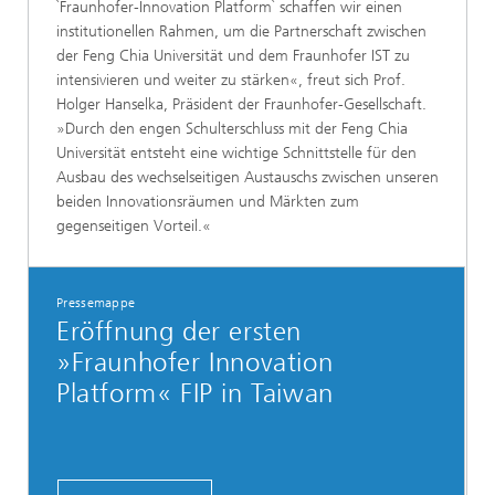
`Fraunhofer-Innovation Platform` schaffen wir einen
institutionellen Rahmen, um die Partnerschaft zwischen
der Feng Chia Universität und dem Fraunhofer IST zu
intensivieren und weiter zu stärken«, freut sich Prof.
Holger Hanselka, Präsident der Fraunhofer-Gesellschaft.
»Durch den engen Schulterschluss mit der Feng Chia
Universität entsteht eine wichtige Schnittstelle für den
Ausbau des wechselseitigen Austauschs zwischen unseren
beiden Innovationsräumen und Märkten zum
gegenseitigen Vorteil.«
Pressemappe
Eröffnung der ersten
»Fraunhofer Innovation
Platform« FIP in Taiwan