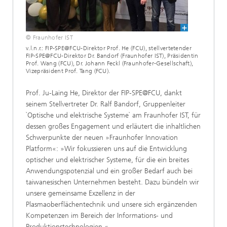
© Fraunhofer IST
v.l.n.r.: FIP-SPE@FCU-Direktor Prof. He (FCU), stellvertetender
FIP-SPE@FCU-Direktor Dr. Bandorf (Fraunhofer IST), Präsidentin
Prof. Wang (FCU), Dr. Johann Feckl (Fraunhofer-Gesellschaft),
Vize­präsident Prof. Tang (FCU).
Prof. Ju-Laing He, Direktor der FIP-SPE@FCU, dankt
seinem Stellvertreter Dr. Ralf Bandorf, Gruppenleiter
`Optische und elektrische Systeme` am Fraunhofer IST, für
dessen großes Engagement und erläutert die inhaltlichen
Schwerpunkte der neuen »Fraunhofer Innovation
Platform«: »Wir fokussieren uns auf die Entwicklung
optischer und elektrischer Systeme, für die ein breites
Anwendungspotenzial und ein großer Bedarf auch bei
taiwanesischen Unternehmen besteht. Dazu bündeln wir
unsere gemeinsame Exzellenz in der
Plasmaoberflächentechnik und unsere sich ergänzenden
Kompetenzen im Bereich der Informations- und
Produktionstechnologien.«