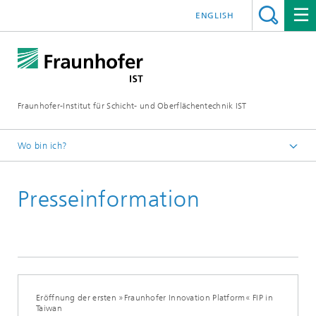
ENGLISH
Fraunhofer-Institut für Schicht- und Oberflächentechnik IST
Wo bin ich?
Schichten und Oberflächen für zukunftsfähige Produkte und
Produktionssysteme
Presseinformation
Presse | Publikationen
Eröffnung der ersten »Fraunhofer Innovation Platform« FIP in
Taiwan