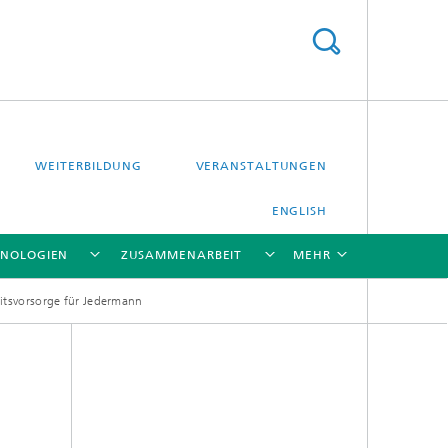
WEITERBILDUNG
VERANSTALTUNGEN
ENGLISH
HNOLOGIEN
ZUSAMMENARBEIT
MEHR
itsvorsorge für Jedermann
[X]
[X]
[X]
[X]