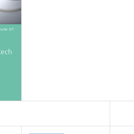
ofer IST
tech