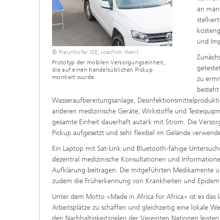
an mang
stellver
kosteng
und Imp
© Fraunhofer ISE; Joachim Went
Zunächs
Prototyp der mobilen Versorgungseinheit,
geteste
die auf einen handelsüblichen Pickup
montiert wurde.
zu ermi
besteht
Wasseraufbereitungsanlage, Desinfektionsmittelprodukt
anderen medizinische Geräte, Wirkstoffe und Testequip
gesamte Einheit dauerhaft autark mit Strom. Die Versorg
Pickup aufgesetzt und sehr flexibel im Gelände verwen
Ein Laptop mit Sat-Link und Bluetooth-fähige Untersuch
dezentral medizinische Konsultationen und Information
Aufklärung beitragen. Die mitgeführten Medikamente un
zudem die Früherkennung von Krankheiten und Epidemi
Unter dem Motto »Made in Africa for Africa« ist es das l
Arbeitsplätze zu schaffen und gleichzeitig eine lokale 
den Nachhaltigkeitszielen der Vereinten Nationen leisten