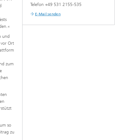
Telefon +49 531 2155-535
d
E-Mail senden
ests
den.«
n und
 vor Ort
lattform
und zum
e
ichen
nten
hen
stützt
 um so
itrag zu