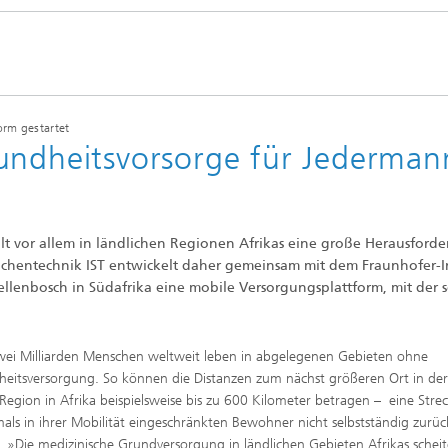
orm gestartet
undheitsvorsorge für Jederman
lt vor allem in ländlichen Regionen Afrikas eine große Herausford
flächentechnik IST entwickelt daher gemeinsam mit dem Fraunhofer-In
tellenbosch in Südafrika eine mobile Versorgungsplattform, mit der s
ei Milliarden Menschen weltweit leben in abgelegenen Gebieten ohne
eitsversorgung. So können die Distanzen zum nächst größeren Ort in de
Region in Afrika beispielsweise bis zu 600 Kilometer betragen – eine Strec
mals in ihrer Mobilität eingeschränkten Bewohner nicht selbstständig zurü
 »Die medizinische Grundversorgung in ländlichen Gebieten Afrikas scheit