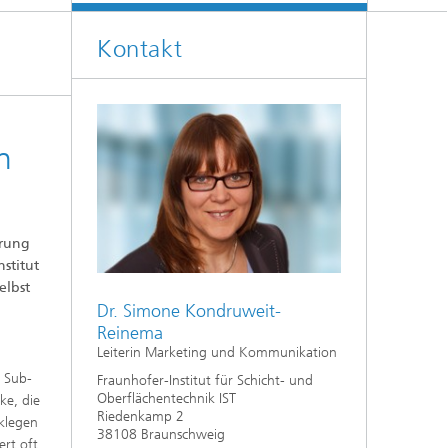
Kontakt
n
erung
stitut
elbst
Dr. Simone Kondruweit-
Reinema
Leiterin Marketing und Kommunikation
r Sub-
Fraunhofer-Institut für Schicht- und
Oberflächentechnik IST
ke, die
Riedenkamp 2
cklegen
38108 Braunschweig
ert oft