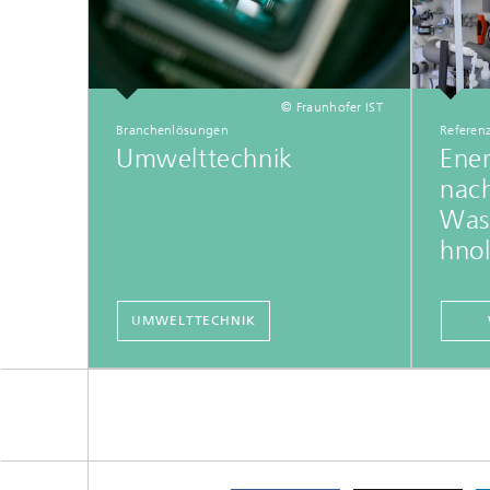
© Fraunhofer IST
Branchenlösungen
Referen
Umwelttechnik
Ener
nach
Was
hnol
UMWELTTECHNIK