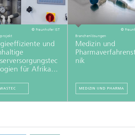
© Fraunhofer IST
© Fraunh
zprojekt
Branchenlösungen
gieeffiziente und
Medizin und
haltige
Pharmaverfahrens
serversorgungstec
nik
ogien für Afrika...
WASTEC
MEDIZIN UND PHARMA