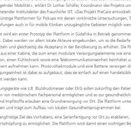
elnder Mobilität«, erklärt Dr. Lothar Schäfer, Koordinator des Projekts un
tretender Institutsleiter des Fraunhofer IST. »Das Projekt PreCare entwickelt
ünstige Plattformen für Pickups mit denen vorklinische Untersuchungen, T
fungen auch in für mobile Kliniken unzugängliche Gebieten möglich wer
t wird ein erster Prototyp der Plattform in Südafrika in Betrieb genomme
t. Dabei werden vor allem lokale Akteure eingebunden, um so die Bedarfe
tteln und gleichzeitig die Akzeptanz in der Bevölkerung zu erhöhen. Die P
 aus einer Kabine, die zum einen modulare Versorgungselemente wie eine
ion, einen Kühlschrank sowie eine Telekommunikationseinheit beinhaltet 
ment aufnehmen kann. Photovoltaikmodule und eine Batterie versorgen di
ungseinheit ist dabei so aufgebaut, dass sie einfach auf einen handelsübl
det werden kann.
ungsgeräte wie z.B. Blutdruckmesser oder EKG sollen zukünftig den Patie
en von medizinischem Fachpersonal ermöglichen und so zur gesundheitlic
d Impfstoffe erlauben eine Grundversorgung vor Ort. Die Plattform unter
en und trägt zum Aufbau von lokalen Gesundheitsprogrammen bei.
angfristige Ziel des Vorhabens, eine Serienfertigung vor Ort zu etablieren,
Wertschöpfung zu ermöglichen. Die Plattform wird damit einen wichtigen Be
.