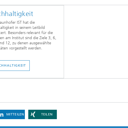
hhaltigkeit
aunhofer IST hat die
ltigkeit in seinem Leitbild
ert. Besonders relevant für die
en am Institut sind die Ziele 3, 6,
und 12, zu denen ausgewählte
täten vorgestellt werden.
CHHALTIGKEIT
MITTEILEN
TEILEN