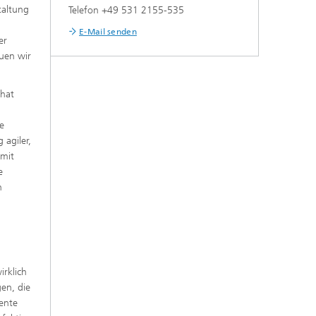
taltung
Telefon +49 531 2155-535
E-Mail senden
er
euen wir
 hat
se
 agiler,
 mit
e
n
irklich
en, die
gente