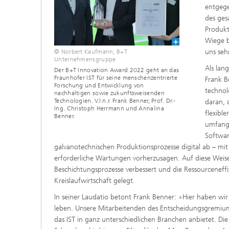
entgege
des ges
Produkt
Wiege b
uns seh
© Norbert Kaufmann, B+T
Unternehmensgruppe
Als lan
Der B+T Innovation Award 2022 geht an das
Fraunhofer IST für seine menschenzentrierte
Frank B
Forschung und Entwicklung von
technol
nachhaltigen sowie zukunftsweisenden
Technologien. V.l.n.r. Frank Benner, Prof. Dr.-
daran, 
Ing. Christoph Herrmann und Annalina
flexibl
Benner.
umfangr
Softwar
galvanotechnischen Produktionsprozesse digital ab – mit
erforderliche Wartungen vorherzusagen. Auf diese Weise
Beschichtungsprozesse verbessert und die Ressourceneff
Kreislaufwirtschaft gelegt.
In seiner Laudatio betont Frank Benner: »Hier haben wir
leben. Unsere Mitarbeitenden des Entscheidungsgremiums
das IST in ganz unterschiedlichen Branchen anbietet. Die 