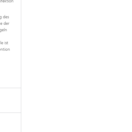
nfektion
g des
te der
geln
e ist
ention