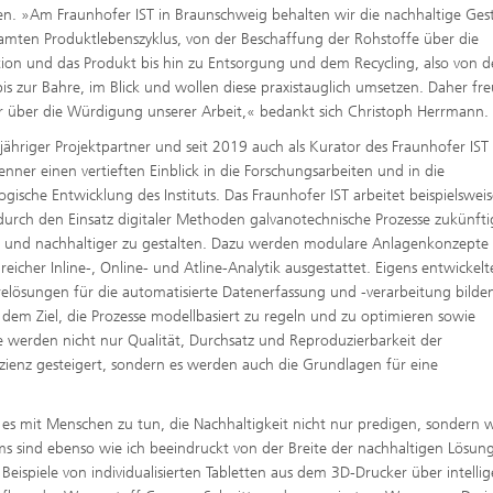
n. »Am Fraunhofer IST in Braunschweig behalten wir die nachhaltige Ges
amten Produktlebenszyklus, von der Beschaffung der Rohstoffe über die
ion und das Produkt bis hin zu Entsorgung und dem Recycling, also von d
is zur Bahre, im Blick und wollen diese praxistauglich umsetzen. Daher fr
r über die Würdigung unserer Arbeit,« bedankt sich Christoph Herrmann.
gjähriger Projektpartner und seit 2019 auch als Kurator des Fraunhofer IST
enner einen vertieften Einblick in die Forschungsarbeiten und in die
ogische Entwicklung des Instituts. Das Fraunhofer IST arbeitet beispielswei
durch den Einsatz digitaler Methoden galvanotechnische Prozesse zukünftig
er und nachhaltiger zu gestalten. Dazu werden modulare Anlagenkonzepte
eicher Inline-, Online- und Atline-Analytik ausgestattet. Eigens entwickelt
elösungen für die automatisierte Datenerfassung und -verarbeitung bilde
 dem Ziel, die Prozesse modellbasiert zu regeln und zu optimieren sowie
 werden nicht nur Qualität, Durchsatz und Reproduzierbarkeit der
izienz gesteigert, sondern es werden auch die Grundlagen für eine
 es mit Menschen zu tun, die Nachhaltigkeit nicht nur predigen, sondern w
 sind ebenso wie ich beeindruckt von der Breite der nachhaltigen Lösung
Beispiele von individualisierten Tabletten aus dem 3D-Drucker über intelli