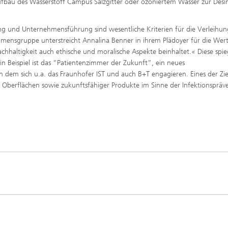
ufbau des Wasserstoff Campus Salzgitter oder ozoniertem Wasser zur Desi
ng und Unternehmensführung sind wesentliche Kriterien für die Verleihun
mensgruppe unterstreicht Annalina Benner in ihrem Plädoyer für die Wer
chhaltigkeit auch ethische und moralische Aspekte beinhaltet.« Diese spie
n Beispiel ist das “Patientenzimmer der Zukunft”, ein neues
 dem sich u.a. das Fraunhofer IST und auch B+T engagieren. Eines der Ziel
 Oberflächen sowie zukunftsfähiger Produkte im Sinne der Infektionspräv