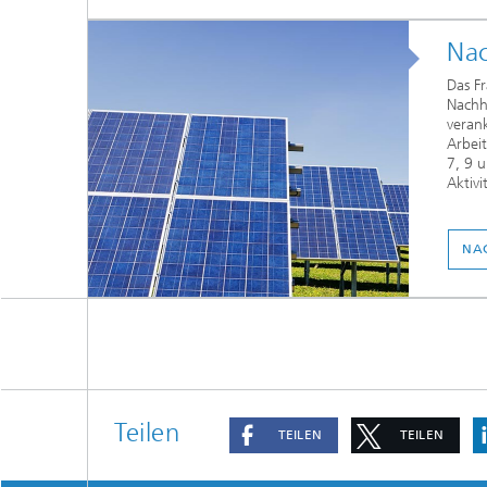
Nac
Das Fr
Nachha
verank
Arbeit
7, 9 
Aktivi
NA
Teilen
TEILEN
TEILEN