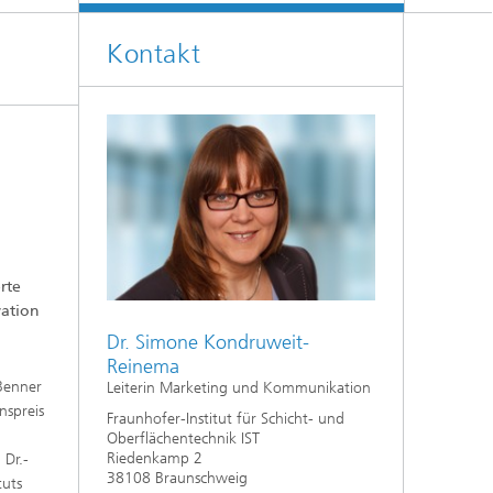
Kontakt
rte
vation
Dr. Simone Kondruweit-
Reinema
Benner
Leiterin Marketing und Kommunikation
spreis
Fraunhofer-Institut für Schicht- und
Oberflächentechnik IST
Riedenkamp 2
 Dr.-
38108 Braunschweig
tuts