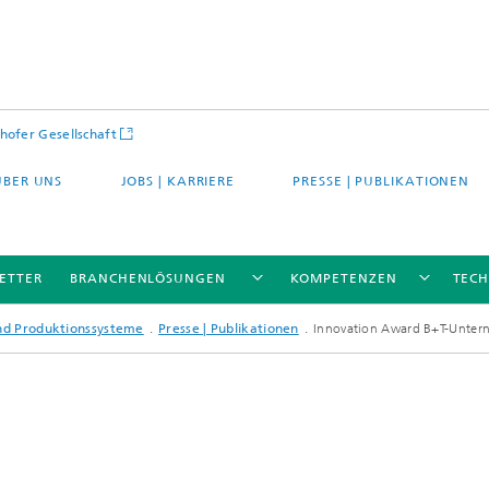
hofer Gesellschaft
ÜBER UNS
JOBS | KARRIERE
PRESSE | PUBLIKATIONEN
ETTER
BRANCHENLÖSUNGEN
KOMPETENZEN
TEC
und Produktionssysteme
Presse | Publikationen
Innovation Award B+T-Unte