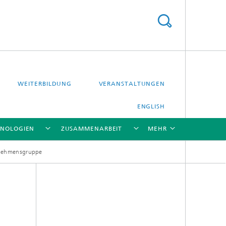
WEITERBILDUNG
VERANSTALTUNGEN
ENGLISH
HNOLOGIEN
ZUSAMMENARBEIT
MEHR
rnehmensgruppe
[X]
[X]
[X]
[X]