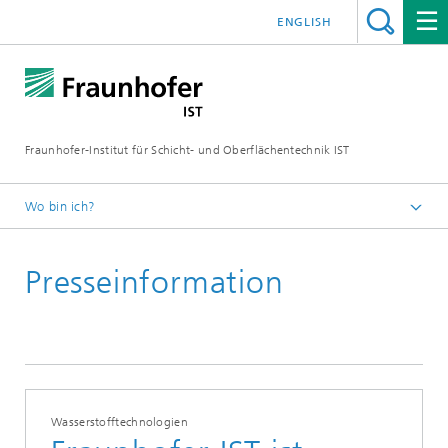
ENGLISH
Fraunhofer-Institut für Schicht- und Oberflächentechnik IST
Wo bin ich?
Schichten und Oberflächen für zukunftsfähige Produkte und
Produktionssysteme
Presseinformation
Presse | Publikationen
Wasserstofftechnologien