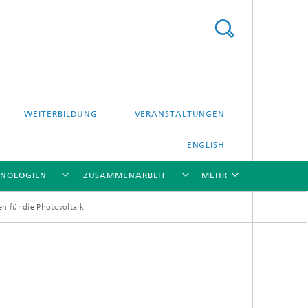
WEITERBILDUNG
VERANSTALTUNGEN
ENGLISH
HNOLOGIEN
ZUSAMMENARBEIT
MEHR
en für die Photovoltaik
[X]
[X]
[X]
[X]