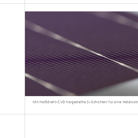
Mit Heißdraht-CVD hergestellte Si-Schichten für eine Heterostr