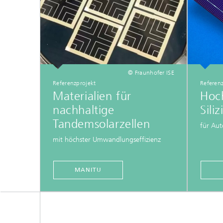
© Fraunhofer ISE
Referenzprojekt
Referen
Materialien für
Hoch
nachhaltige
Sili
Tandemsolarzellen
für Au
mit höchster Umwandlungseffizienz
MANITU