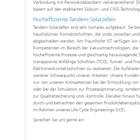
Verbindung mit Perowskitabsorbern vielversprechend. Di
basiert auf den etablierten Silizium- und CIGS-Technolo
Hocheffiziente Tandem-Solarzellen
Tandem-Solarzellen sind sehr komplex aufgebaut. Sie bes
hauchdünner Kontaktschichten, die unter, zwischen un
abgeschieden werden. Am Fraunhofer IST verfügen wir
Kompetenzen im Bereich der Vakuumtechnologien, die w
hocheffiziente Prozesse und gleichzeitig herausragende S
transparente leitfähige Schichten (TCO), Tunnel- und F
Elektronenkontaktschichten zu realisieren. Die Aufskalier
weiterer Schwerpunkt unserer Arbeiten. Unsere Kunden u
nur von unseren Kompetenzen bei der Entwicklung von S
oder bei der Simulation zur Prozessoptimierung, sonder
zur Qualitätssicherung und -kontrolle. Darüber hinaus 
durch und betrachten den gesamten Produktlebenszyklus 
im Rahmen unseres Life Cycle Engineerings (LCE).
Sprechen Sie uns gerne an!