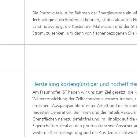
Die Photovoltaik ist im Rahmen der Energiewende ein wi
Technologie ausschöpfen zu können, ist den aktuellen 
Es ist notwendig, die Kosten der Materialien und der S
Strom, zu senken, um dann von flächenbezogenen Skalie
Herstellung kostengünstiger und hocheffizien
Am Fraunhofer IST haben wir uns zum Ziel gesetzt, die k
Weiterentwicklung der Zelltechnologie voranzutreiben, 
erreichen. Ausgangspunkt unserer Arbeit sind die hocheff
neuesten Generation. Bei ihnen sind die mittels Vakuu
Grenzflächen nahezu defektfrei und im Hinblick auf die
Eigenschaften ideal an den photovoltaischen Absorber an
weitere Effizienzsteigerung sind die Ansätze zur Entwic