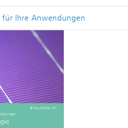
n für Ihre Anwendungen
© Fraunhofer IST
nlösungen
gie