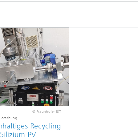
© Fraunhofer IST
 Forschung
haltiges Recycling
Silizium-PV-