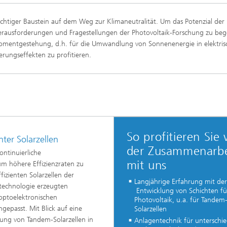
chtiger Baustein auf dem Weg zur Klimaneutralität. Um das Potenzial der
Herausforderungen und Fragestellungen der Photovoltaik-Forschung zu be
tromentgestehung, d.h. für die Umwandlung von Sonnenenergie in elektri
rungseffekten zu profitieren.
So profitieren Sie
ter Solarzellen
der Zusammenarbe
ontinuierliche
mit uns
um höhere Effizienzraten zu
izienten Solarzellen der
Langjährige Erfahrung mit der
mtechnologie erzeugten
Entwicklung von Schichten fü
 optoelektronischen
Photovoltaik, u.a. für Tandem
gepasst. Mit Blick auf eine
Solarzellen
klung von Tandem-Solarzellen in
Anlagentechnik für unterschie