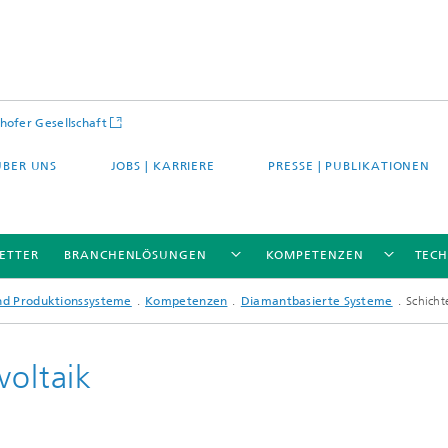
hofer Gesellschaft
ÜBER UNS
JOBS | KARRIERE
PRESSE | PUBLIKATIONEN
ETTER
BRANCHENLÖSUNGEN
KOMPETENZEN
TEC
und Produktionssysteme
Kompetenzen
Diamantbasierte Systeme
Schicht
voltaik