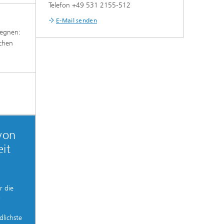
Telefon +49 531 2155-512
E-Mail senden
gegnen:
schen
 von
it
r die
-
dlichste