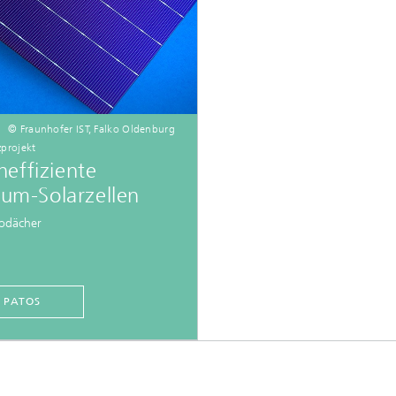
© Fraunhofer IST, Falko Oldenburg
zprojekt
effiziente
zium-Solarzellen
todächer
PATOS