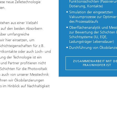
Funktionsschichten (Passivieru
ese neue Zelletechnologie
Dotierung, Kontakte)
gien.
Simulation der eingesetzten
Vakuumprozesse zur Optimie
des Prozessablaufs
tehen aus einer Vielzahl
Oberflächenanalytik und Mess
d auf den beiden Absorbern
zur Bewertung der Schichten 
 über umfangreiche
Schichtsysteme (IU, EQE,
ir hier einsetzen, um
Ladungsträger Lebensdauer)
chichteigenschaften für z.B.
Durchführung von Ökobilanzie
rontkontakte oder auch Loch- und
ung der Technologie ist ein
ZUSAMMENARBEIT MIT D
nd Partner profitieren nicht
FRAUNHOFER IST
chichten für die Photovoltaik
n auch von unserer Messtechnik
führen wir Ökobilanzierungen
im Hinblick auf Nachhaltigkeit