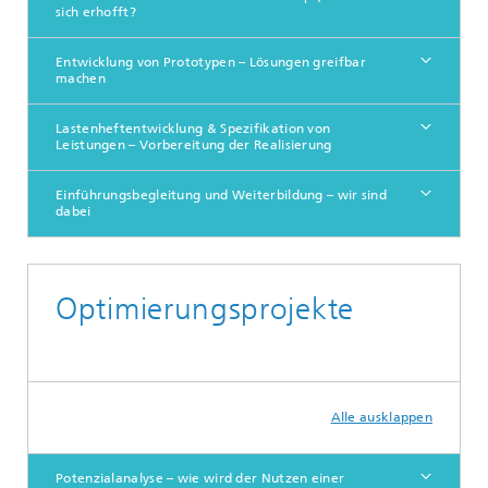
sich erhofft?
Entwicklung von Prototypen – Lösungen greifbar
machen
Lastenheftentwicklung & Spezifikation von
Leistungen – Vorbereitung der Realisierung
Einführungsbegleitung und Weiterbildung – wir sind
dabei
Optimierungsprojekte
Alle ausklappen
Potenzialanalyse – wie wird der Nutzen einer