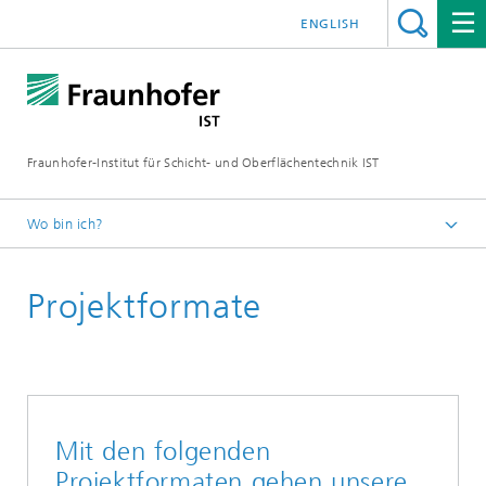
ENGLISH
Fraunhofer-Institut für Schicht- und Oberflächentechnik IST
Wo bin ich?
Schichten und Oberflächen für zukunftsfähige Produkte und
Produktionssysteme
Projektformate
Zusammenarbeit
Mit den folgenden
Projektformaten gehen unsere