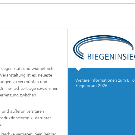
 Siegen statt und widmet sich
Veranstaltung ist es, neueste
Weitere Informationen zum BiFo
derungen zu verknüpfen und
Biegeforum 2026:
 Online-Fachvorträge sowie einen
Vernetzung zwischen
n und außeruniversitären
roduktionstechnik, darunter
T.
Paschke vertreten. Sein Beitrag