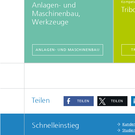
Kompet
Anlagen- und
Trib
Maschinenbau,
Werkzeuge
ANLAGEN- UND MASCHINENBAU
T
Teilen
TEILEN
TEILEN
Schnelleinstieg
Kunde
Studie