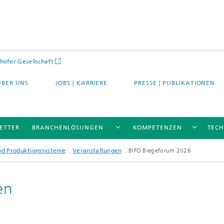
hofer Gesellschaft
ÜBER UNS
JOBS | KARRIERE
PRESSE | PUBLIKATIONEN
ETTER
BRANCHENLÖSUNGEN
KOMPETENZEN
TEC
und Produktionssysteme
Veranstaltungen
BIFO Biegeforum 2026
en