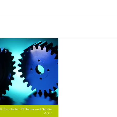
© Fraunhofer IST, Rainer und Natalie
Meier