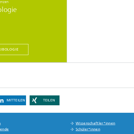
enzen
ologie
RIBOLOGIE
MITTEILEN
TEILEN
n
Wissenschaftler*innen
rende
Schüler*innen