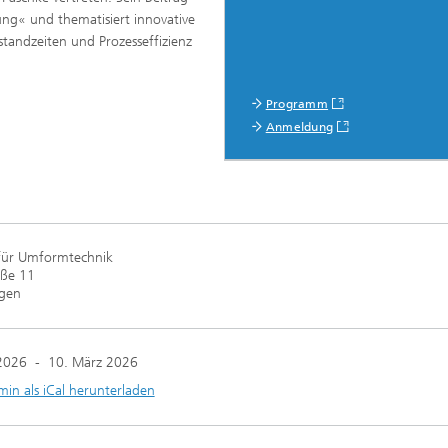
ung« und thematisiert innovative
andzeiten und Prozesseffizienz
Programm
Anmeldung
 für Umformtechnik
aße 11
gen
2026
-
10. März 2026
min als iCal herunterladen