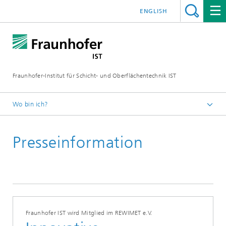
ENGLISH
Fraunhofer-Institut für Schicht- und Oberflächentechnik IST
Wo bin ich?
Schichten und Oberflächen für zukunftsfähige Produkte und
Produktionssysteme
Presseinformation
Presse | Publikationen
Fraunhofer IST wird Mitglied im REWIMET e.V.