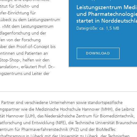
itut für Schicht- und
Leistungszentrum Medi
fer-Einrichtung für
und Pharmatechnologi
in Lübeck zu dem Leistungszentrum
startet in Norddeutsch
. »Mit dem Leistungszentrum
Dateigröße: ca. 1,5 MB
ndlagenforschung und der
fen von der Forschung
 über den Proof-of-Concept bis
ientinnen und Patienten an
DOWNLOAD
-Stop-Shop‹, helfen wir den
lation«, erläutert Prof. Dr.-
ungszentrums und Leiter der
 Partner sind verschiedene Unternehmen sowie standortspezifische
ngspartner wie die Medizinische Hochschule Hannover (MHH), die Leibniz
ität Hannover (LUH), das Niedersächsische Zentrum für Biomedizintechnik,
atforschung und Entwicklung (NIFE), die Technische Universität Braunschw
entrum für Pharmaverfahrenstechnik (PVZ) und der BioMedTec
chaftscampus in Lübeck mit der Universität zu Lübeck, der Technischen