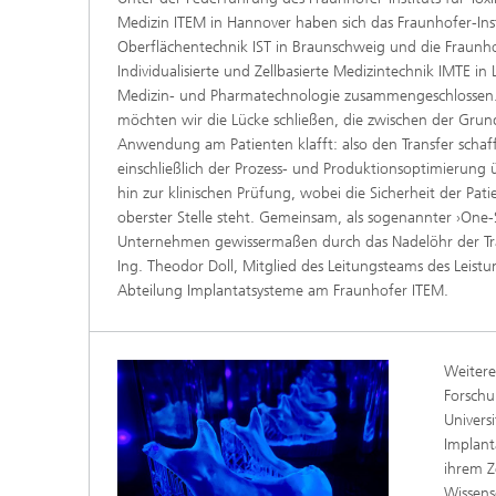
Medizin ITEM in Hannover haben sich das Fraunhofer-Inst
Oberflächentechnik IST in Braunschweig und die Fraunho
Individualisierte und Zellbasierte Medizintechnik IMTE 
Medizin- und Pharmatechnologie zusammengeschlossen
möchten wir die Lücke schließen, die zwischen der Gru
Anwendung am Patienten klafft: also den Transfer schaf
einschließlich der Prozess- und Produktionsoptimierung
hin zur klinischen Prüfung, wobei die Sicherheit der Pat
oberster Stelle steht. Gemeinsam, als sogenannter ›One
Unternehmen gewissermaßen durch das Nadelöhr der Trans
Ing. Theodor Doll, Mitglied des Leitungsteams des Leist
Abteilung Implantatsysteme am Fraunhofer ITEM.
Weitere
Forschu
Univers
Implant
ihrem Z
Wissens