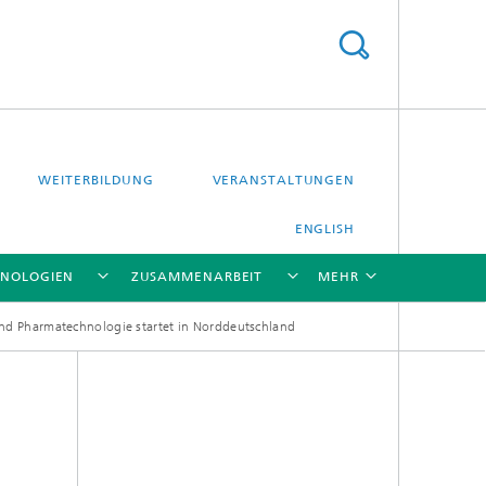
WEITERBILDUNG
VERANSTALTUNGEN
ENGLISH
HNOLOGIEN
ZUSAMMENARBEIT
MEHR
nd Pharmatechnologie startet in Norddeutschland
[X]
[X]
[X]
[X]