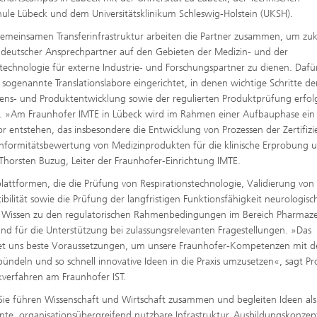
ule Lübeck und dem Universitätsklinikum Schleswig-Holstein (UKSH).
gemeinsamen Transferinfrastruktur arbeiten die Partner zusammen, um zu
ddeutscher Ansprechpartner auf den Gebieten der Medizin- und der
echnologie für externe Industrie- und Forschungspartner zu dienen. Dafü
sogenannte Translationslabore eingerichtet, in denen wichtige Schritte de
ens- und Produktentwicklung sowie der regulierten Produktprüfung erfo
 »Am Fraunhofer IMTE in Lübeck wird im Rahmen einer Aufbauphase ein
or entstehen, das insbesondere die Entwicklung von Prozessen der Zertifiz
formitätsbewertung von Medizinprodukten für die klinische Erprobung 
 Thorsten Buzug, Leiter der Fraunhofer-Einrichtung IMTE.
plattformen, die die Prüfung von Respirationstechnologie, Validierung von
ilität sowie die Prüfung der langfristigen Funktionsfähigkeit neurologisc
 Wissen zu den regulatorischen Rahmenbedingungen im Bereich Pharmaze
d für die Unterstützung bei zulassungsrelevanten Fragestellungen. »Das
tet uns beste Voraussetzungen, um unsere Fraunhofer-Kompetenzen mit 
ündeln und so schnell innovative Ideen in die Praxis umzusetzen«, sagt Pro
verfahren am Fraunhofer IST.
. Sie führen Wissenschaft und Wirtschaft zusammen und begleiten Ideen als
lente, organisationsübergreifend nutzbare Infrastruktur, Ausbildungskonze