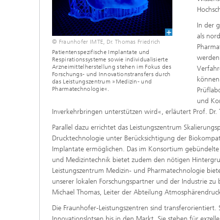
Hochsch
In der 
als nor
© Fraunhofer IMTE, Dr. Thomas Friedrich
Pharmat
Patientenspezifische Implantate und
werden 
Respirationssysteme sowie individualisierte
Arzneimittelherstellung stehen im Fokus des
Verfahr
Forschungs- und Innovationstransfers durch
können.
das Leistungszentrum »Medizin- und
Pharmatechnologie«.
Prüflab
und Kon
Inverkehrbringen unterstützen wird«, erläutert Prof. Dr.
Parallel dazu errichtet das Leistungszentrum Skalierungs
Drucktechnologie unter Berücksichtigung der Biokompatib
Implantate ermöglichen. Das im Konsortium gebündelte
und Medizintechnik bietet zudem den nötigen Hintergrun
Leistungszentrum Medizin- und Pharmatechnologie bie
unserer lokalen Forschungspartner und der Industrie zu b
Michael Thomas, Leiter der Abteilung Atmosphärendruck
Die Fraunhofer-Leistungszentren sind transferorientiert
Innovationslotsen bis in den Markt. Sie stehen für exzel