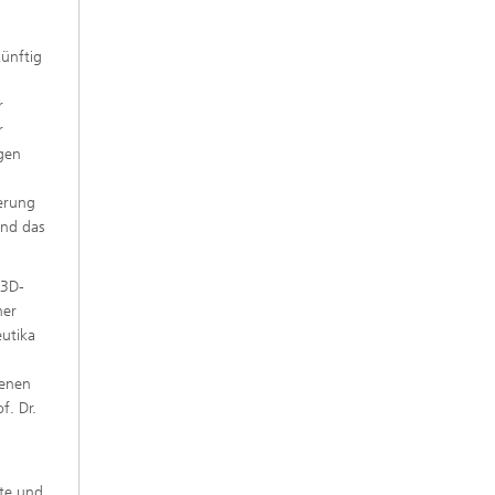
künftig
r
r
lgen
ierung
und das
 3D-
her
utika
denen
f. Dr.
pte und