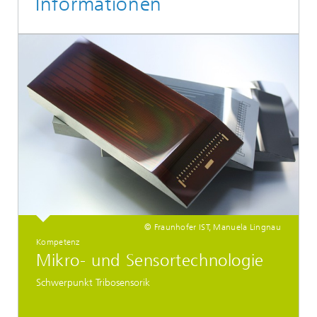
Informationen
© Fraunhofer IST, Manuela Lingnau
Kompetenz
Mikro- und Sensortechnologie
Schwerpunkt Tribosensorik