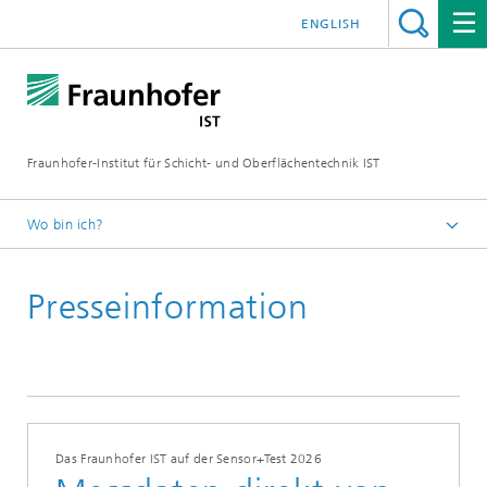
ENGLISH
Fraunhofer-Institut für Schicht- und Oberflächentechnik IST
Wo bin ich?
Schichten und Oberflächen für zukunftsfähige Produkte und
Produktionssysteme
Presseinformation
Presse | Publikationen
Das Fraunhofer IST auf der Sensor+Test 2026