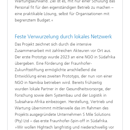
Wartungsaufwand. Ziel ist es, mit nur einer Schulung das
Personal fit für den eigenständigen Betrieb zu machen –
eine praktikable Lösung, selbst für Organisationen mit
begrenztem Budget.«
Feste Verwurzelung durch lokales Netzwerk
Das Projekt zeichnet sich durch die intensive
Zusammenarbeit mit zahlreichen Akteuren vor Ort aus.
Der erste Prototyp wurde 2023 an eine NGO in Südafrika
übergeben. Eine Förderung der Fraunhofer-
Zukunftsstiftung ermöglichte anschließend die
Entwicklung eines zweiten Prototyps, der nun von einer
NGO in Namibia betrieben wird. Bereits frühzeitig
wurden lokale Partner in der Gesundheitsvorsorge, der
Forschung sowie dem Systembau und der Logistik in
Subsahara-Afrika einbezogen. Herstellung, Vertrieb und
Wartung übernimmt mittlerweile das im Rahmen des
Projekts ausgegründete Unternehmen S Mile Solutions
(Pty) Ltd – das erste Fraunhofer-Spin-off in Südafrika.
»Wir wollen Hightech langfristig und niederschwellig vor