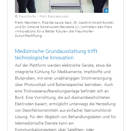
© Fraunhofer / Piotr Banczerowski
Frank Neumann, Ricarda-Laura Sack, Dr. Joachim Koschikowski
und Dr. Simone Kondruweit-Reinema (v.l.) erhielten den Preis
»Innovations for a Better Future« der Fraunhofer-
Zukunftsstiftung.
Medizinische Grundausstattung trifft
technologische Innovation
Auf der Plattform werden elektrische Geräte, etwa die
integrierte Kühlung für Medikamente, Impfstoffe und
Blutproben, mit einer unabhängigen Stromversorgung
über Photovoltaik und Batteriespeicher betrieben. Auch
eine Trinkwasseraufbereitungsanlage befindet sich an
Bord. Eine Vorrichtung, die auf diamantbeschichteten
Elektroden basiert, ermöglicht unterwegs die Herstellung
von Desinfektionsmitteln aus einfacher Natriumchlorid-
Lösung. Für den Abgleich von Behandlungsdaten und für
telemedizinische Dienste kann ein
Kommunikationssystem über Satelliten- oder