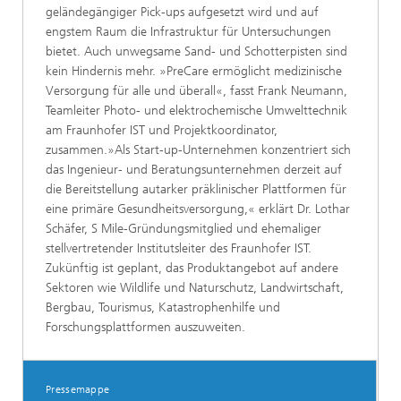
geländegängiger Pick-ups aufgesetzt wird und auf
engstem Raum die Infrastruktur für Untersuchungen
bietet. Auch unwegsame Sand- und Schotterpisten sind
kein Hindernis mehr. »PreCare ermöglicht medizinische
Versorgung für alle und überall«, fasst Frank Neumann,
Teamleiter Photo- und elektrochemische Umwelttechnik
am Fraunhofer IST und Projektkoordinator,
zusammen.»Als Start-up-Unternehmen konzentriert sich
das Ingenieur- und Beratungsunter­nehmen derzeit auf
die Bereitstellung autarker präklinischer Plattformen für
eine primäre Gesundheitsversorgung,« erklärt Dr. Lothar
Schäfer, S Mile-Gründungsmitglied und ehemaliger
stellvertretender Institutsleiter des Fraunhofer IST.
Zukünftig ist geplant, das Produktangebot auf andere
Sektoren wie Wildlife und Naturschutz, Landwirtschaft,
Bergbau, Tourismus, Katastrophenhilfe und
Forschungsplattformen auszuweiten.
Pressemappe