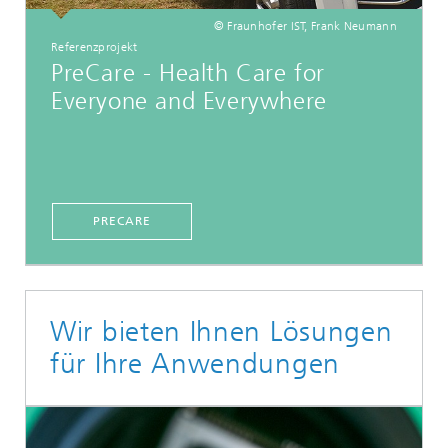
© Fraunhofer IST, Frank Neumann
Referenzprojekt
PreCare - Health Care for
Everyone and Everywhere
PRECARE
Wir bieten Ihnen Lösungen
für Ihre Anwendungen