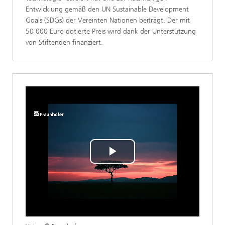
Entwicklung gemäß den UN Sustainable Development
Goals (SDGs) der Vereinten Nationen beiträgt. Der mit
50 000 Euro dotierte Preis wird dank der Unterstützung
von Stiftenden finanziert.
Play
Video