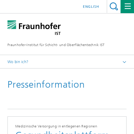
ENGLISH
Fraunhofer-Institut für Schicht- und Oberflächentechnik IST
Wo bin ich?
Schichten und Oberflächen für zukunftsfähige Produkte und
Produktionssysteme
Presseinformation
Presse | Publikationen
Medizinische Versorgung in entlegenen Regionen