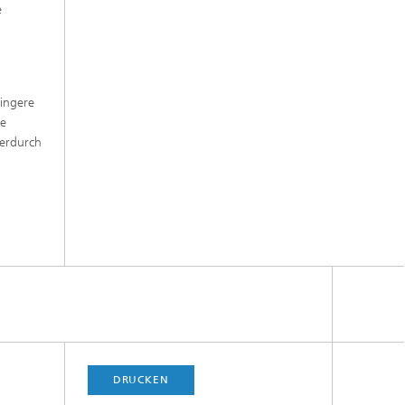
e
ringere
he
ierdurch
DRUCKEN