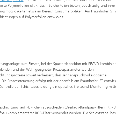
weise Polymerfolien oft kritisch. Solche Folien bieten jedoch aufgrund ihrer
ungsmöglichkeiten etwa im Bereich Consumeroptiken. Am Fraunhofer IST
chichtungen auf Polymerfolien entwickelt.
htungsanlage zum Einsatz, bei der Sputterdeposition mit PECVD kombinier
blenden und der Wahl geeigneter Prozessparameter wurden
htungsprozesse soweit verbessert, dass sehr anspruchsvolle optische
d. Die Prozesssteuerung erfolgt mit der ebenfalls am Fraunhofer IST entwic
Kontrolle der Schichtabscheidung ein optisches Breitband-Monitoring mitte
eschichtung auf PET-Folien abzuscheiden (Dreifach-Bandpass-Filter mit > 
Aufbau komplementärer RGB-Filter verwendet werden. Die Schichtstapel bes