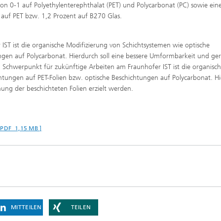
von 0-1 auf Polyethylenterephthalat (PET) und Polycarbonat (PC) sowie ein
t auf PET bzw. 1,2 Prozent auf B270 Glas.
IST ist die organische Modifizierung von Schichtsystemen wie optische
ngen auf Polycarbonat. Hierdurch soll eine bessere Umformbarkeit und ge
n Schwerpunkt für zukünftige Arbeiten am Fraunhofer IST ist die organisc
htungen auf PET-Folien bzw. optische Beschichtungen auf Polycarbonat. H
ung der beschichteten Folien erzielt werden.
 PDF 1,15 MB ]
MITTEILEN
TEILEN