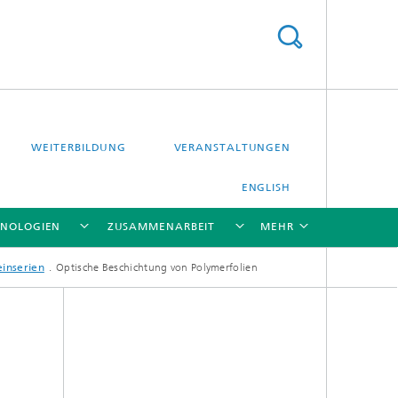
WEITERBILDUNG
VERANSTALTUNGEN
ENGLISH
HNOLOGIEN
ZUSAMMENARBEIT
MEHR
einserien
Optische Beschichtung von Polymerfolien
[X]
[X]
[X]
[X]