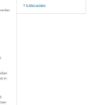
E-Mail senden
 werden
t
kelten
ls In-
35
itzen