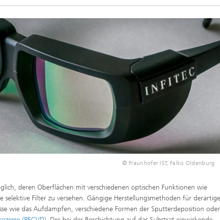
© Fraunhofer IST, Falko Oldenburg
öglich, deren Oberflächen mit verschiedenen optischen Funktionen wie
selektive Filter zu versehen. Gängige Herstellungsmethoden für derartig
sse wie das Aufdampfen, verschiedene Formen der Sputterdeposition oder
ozesse (PECVD)
. Der bei der Beschichtung auf das Substrat einwirkende